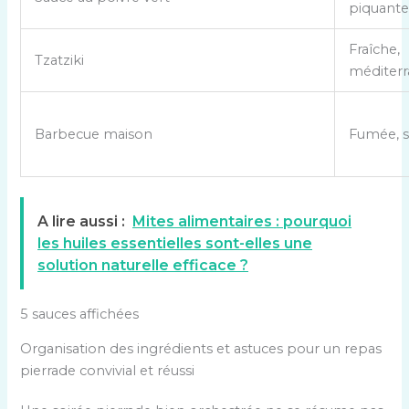
e
piquant
d
Fraîche,
i
Tzatziki
méditer
f
f
é
Barbecue maison
Fumée, s
r
e
n
t
A lire aussi :
Mites alimentaires : pourquoi
e
les huiles essentielles sont-elles une
s
solution naturelle efficace ?
s
a
u
5 sauces affichées
c
Organisation des ingrédients et astuces pour un repas
e
pierrade convivial et réussi
s
e