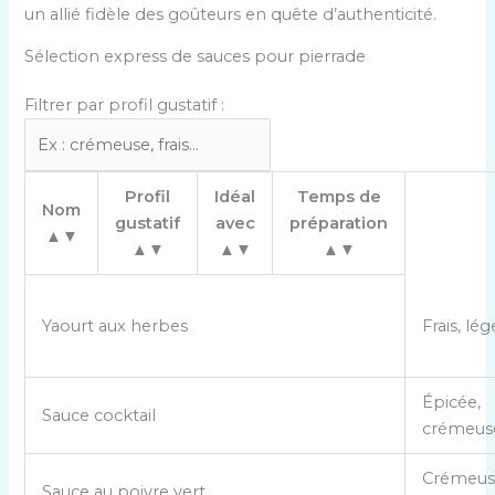
un allié fidèle des goûteurs en quête d’authenticité.
Sélection express de sauces pour pierrade
Filtrer par profil gustatif :
C
Profil
Idéal
Temps de
Nom
o
gustatif
avec
préparation
▲▼
m
▲▼
▲▼
▲▼
p
a
r
Yaourt aux herbes
Frais, lé
a
i
s
Épicée,
Sauce cocktail
o
crémeus
n
d
Crémeus
Sauce au poivre vert