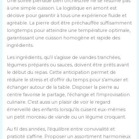
Une soirée pierrade bien orchestrée ne se résume pas
t
à une simple cuisson. La logistique en amont est
l
décisive pour garantir à tous une expérience fluide et
e
agréable. La pierre doit être préchauffée suffisamment
u
longtemps pour atteindre une température optimale,
r
garantissant une cuisson homogène et rapide des
s
ingrédients.
c
a
Les ingrédients, qu’il s’agisse de viandes tranchées,
r
légumes préparés ou sauces, doivent être prêts avant
a
le début du repas. Cette anticipation permet de
c
réduire le stress et d’offrir du temps pour s’amuser et
t
échanger autour de la table. Disposer la pierre au
é
centre favorise le partage, l’échange et l’improvisation
r
culinaire. C’est aussi un plaisir de voir le regard
i
émerveillé des enfants lorsqu’ils cuisent eux-mêmes
s
un petit morceau de viande ou un légume croquant.
t
Au fil des années, l’équilibre entre convivialité et
i
praticité s’affine. Proposer un assortiment harmonieux
q