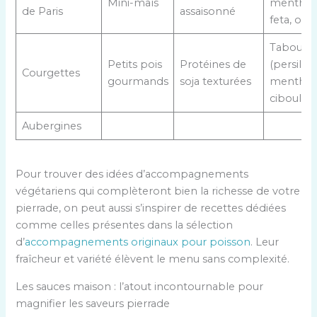
Mini-maïs
menthe,
de Paris
assaisonné
feta, oliv
Taboulé 
Petits pois
Protéines de
(persil,
Courgettes
gourmands
soja texturées
menthe,
ciboulett
Aubergines
Pour trouver des idées d’accompagnements
végétariens qui complèteront bien la richesse de votre
pierrade, on peut aussi s’inspirer de recettes dédiées
comme celles présentes dans la sélection
d’
accompagnements originaux pour poisson
. Leur
fraîcheur et variété élèvent le menu sans complexité.
Les sauces maison : l’atout incontournable pour
magnifier les saveurs pierrade