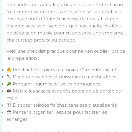
de viandes, poissons, légumes, et sauces invite chacun
u
à composer sa propre assiette selon ses goûts et ses
e
envies, ce qui fait toute la richesse du repas. La table
s
décorée avec soin, avec pourquoi pas quelques idées
p
de décoration murale pour cuisine, crée une ambiance
o
chaleureuse propice au partage.
u
r
Voici une checklist pratique pour ne rien oublier lors de
a
la préparation :
c
Préchauffer la pierre au moins 30 minutes avant
c
Découper viandes et poissons en tranches fines
o
Préparer légumes de tailles homogènes
m
Mettre les sauces dans des petits bols à portée de
p
main
a
Disposer salades fraîches dans des plats séparés
g
Penser à organiser l’espace pour faciliter les
n
échanges
e
r