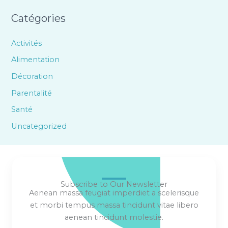
Catégories
Activités
Alimentation
Décoration
Parentalité
Santé
Uncategorized
Subscribe to Our Newsletter
Aenean massa feugiat imperdiet a scelerisque
et morbi tempus massa tincidunt vitae libero
aenean tincidunt molestie.