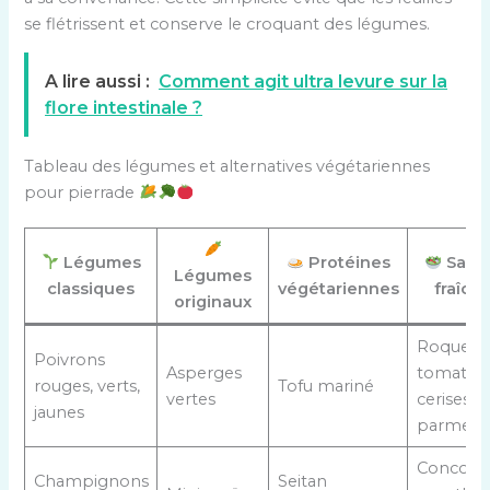
se flétrissent et conserve le croquant des légumes.
A lire aussi :
Comment agit ultra levure sur la
flore intestinale ?
Tableau des légumes et alternatives végétariennes
pour pierrade
Légumes
Protéines
Sala
Légumes
classiques
végétariennes
fraîch
originaux
Roquette
Poivrons
Asperges
tomates
rouges, verts,
Tofu mariné
vertes
cerises,
jaunes
parmesa
Concomb
Champignons
Seitan