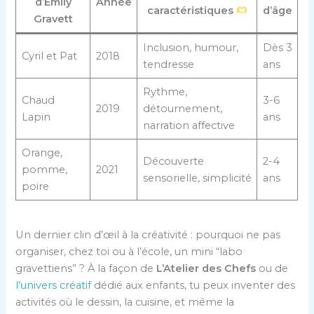
d’Emily
Année
caractéristiques
d’âge
Gravett
Inclusion, humour,
Dès 3
Cyril et Pat
2018
tendresse
ans
Rythme,
Chaud
3-6
2019
détournement,
Lapin
ans
narration affective
Orange,
Découverte
2-4
pomme,
2021
sensorielle, simplicité
ans
poire
Un dernier clin d’œil à la créativité : pourquoi ne pas
organiser, chez toi ou à l’école, un mini “labo
gravettiens” ? À la façon de
L’Atelier des Chefs
ou de
l’univers créatif
dédié aux enfants, tu peux inventer des
activités où le dessin, la cuisine, et même la