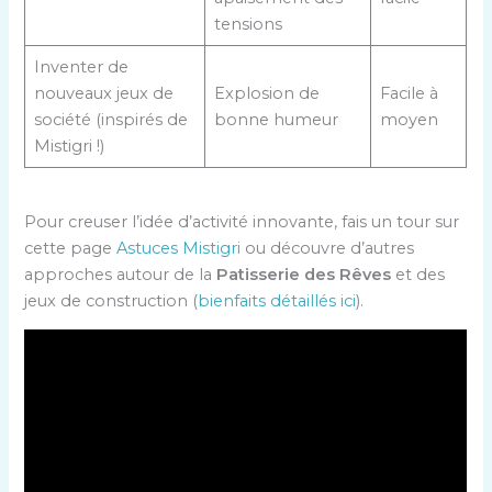
tensions
Inventer de
nouveaux jeux de
Explosion de
Facile à
société (inspirés de
bonne humeur
moyen
Mistigri !)
Pour creuser l’idée d’activité innovante, fais un tour sur
cette page
Astuces Mistigri
ou découvre d’autres
approches autour de la
Patisserie des Rêves
et des
jeux de construction (
bienfaits détaillés ici
).