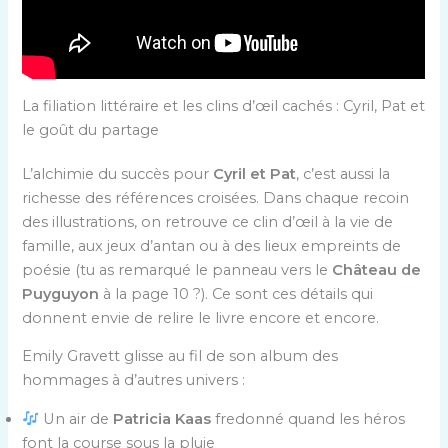
La filiation littéraire et les clins d’œil cachés : Cyril, Pat et
le goût du partage
L’alchimie du succès pour
Cyril et Pat
, c’est aussi la
richesse des références croisées. Dans chaque recoin
des illustrations, on retrouve ce clin d’œil à la vie de
famille, aux jeux d’antan ou à des lieux empreints de
poésie (tu as remarqué le panneau vers le
Château de
Puyguyon
à la page 10 ?). Ce sont ces détails qui
donnent envie de relire le livre encore et encore.
Emily Gravett glisse au fil de son album des
hommages à d’autres univers :
Un air de
Patricia Kaas
fredonné quand les héros
font la course sous la pluie