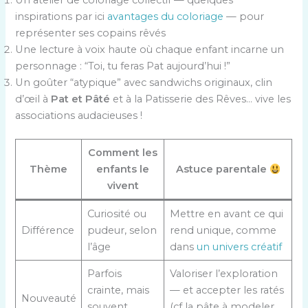
Un atelier de coloriage collectif — quelques
inspirations par ici
avantages du coloriage
— pour
représenter ses copains rêvés
Une lecture à voix haute où chaque enfant incarne un
personnage : “Toi, tu feras Pat aujourd’hui !”
Un goûter “atypique” avec sandwichs originaux, clin
d’œil à
Pat et Pâté
et à la Patisserie des Rêves… vive les
associations audacieuses !
Comment les
Thème
enfants le
Astuce parentale
vivent
Curiosité ou
Mettre en avant ce qui
Différence
pudeur, selon
rend unique, comme
l’âge
dans
un univers créatif
Parfois
Valoriser l’exploration
crainte, mais
— et accepter les ratés
Nouveauté
souvent
(cf la pâte à modeler