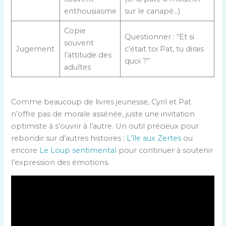
enthousiasme
sur le canapé…)
Copie
Questionner : “Et si
souvent
Jugement
c’était toi Pat, tu dirais
l’attitude des
quoi ?”
adultes
Comme beaucoup de livres jeunesse, Cyril et Pat
n’offre pas de morale assénée, juste une invitation
optimiste à s’ouvrir à l’autre. Un outil précieux pour
rebondir sur d’autres histoires :
L’île aux Zertes
ou
encore
Le Loup sentimental
pour continuer à soutenir
l’expression des émotions.