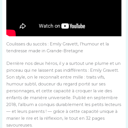
Coulisses du succès : Emily Gravett, l’humour et la
tendresse made in Grande-Bretagne
Derrière nos deux héros, il y a surtout une plume et un
pinceau qui ne laissent pas indifférents : Emily Gravett.
Son style, on le reconnaît entre mille : traits vifs,
humour subtil, douceur du regard porté sur ses
personnages, et cette capacité à croquer la vie des
enfants de manière universelle. Publié en septembre
2018, l’album a conquis durablement les petits lecteurs
— et leurs parents ! — grâce à cette capacité unique à
marier le rire et la réflexion, le tout en 32 pages
savoureuses.