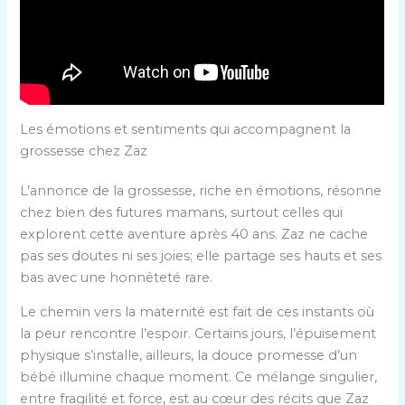
Les émotions et sentiments qui accompagnent la
grossesse chez Zaz
L’annonce de la grossesse, riche en émotions, résonne
chez bien des futures mamans, surtout celles qui
explorent cette aventure après 40 ans. Zaz ne cache
pas ses doutes ni ses joies; elle partage ses hauts et ses
bas avec une honnêteté rare.
Le chemin vers la maternité est fait de ces instants où
la peur rencontre l’espoir. Certains jours, l’épuisement
physique s’installe, ailleurs, la douce promesse d’un
bébé illumine chaque moment. Ce mélange singulier,
entre fragilité et force, est au cœur des récits que Zaz