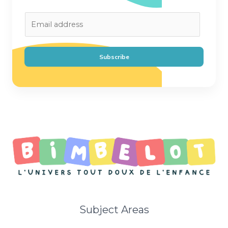
E
m
a
i
Subscribe
l
*
Subject Areas