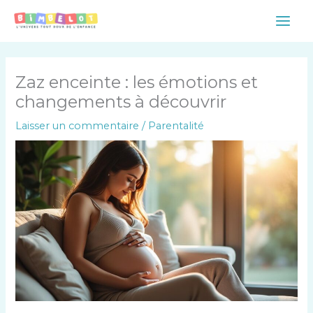
Aller
Main
au
Men
contenu
Zaz enceinte : les émotions et
changements à découvrir
Laisser un commentaire
/
Parentalité