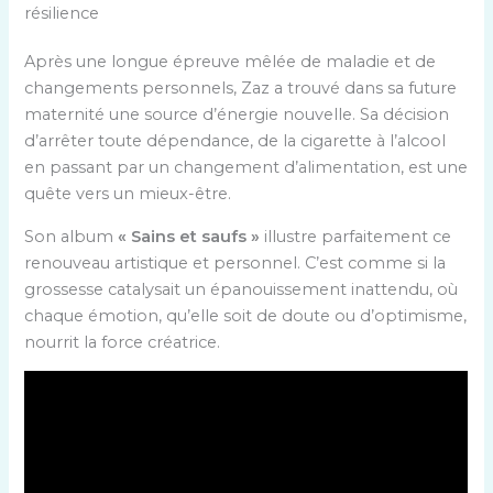
résilience
Après une longue épreuve mêlée de maladie et de
changements personnels, Zaz a trouvé dans sa future
maternité une source d’énergie nouvelle. Sa décision
d’arrêter toute dépendance, de la cigarette à l’alcool
en passant par un changement d’alimentation, est une
quête vers un mieux-être.
Son album
« Sains et saufs »
illustre parfaitement ce
renouveau artistique et personnel. C’est comme si la
grossesse catalysait un épanouissement inattendu, où
chaque émotion, qu’elle soit de doute ou d’optimisme,
nourrit la force créatrice.