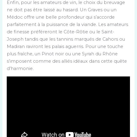
Enfin, pour les amateurs de vin, le choix du breuvage
ne doit pas être laissé au hasard. Un Graves ou un
Médoc offre une belle profondeur qui s’accorde
parfaitement à la puissance de la viande. Les amateurs
de finesse préféreront le Côte-Rôtie ou le Saint-
Joseph tandis que les tannins marqués de Cahors ou
Madiran raviront les palais aguerris. Pour une touche
plus fraîche, un Pinot noir ou une Syrah du Rhône
s’imposent comme des alliés idéaux dans cette quête
d’harmonie.