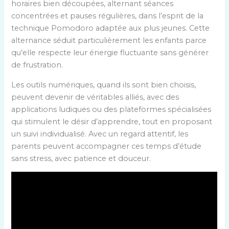
horaires bien découpées, alternant séances
concentrées et pauses régulières, dans l’esprit de la
technique Pomodoro adaptée aux plus jeunes. Cette
alternance séduit particulièrement les enfants parce
qu’elle respecte leur énergie fluctuante sans générer
de frustration.
Les outils numériques, quand ils sont bien choisis,
peuvent devenir de véritables alliés, avec des
applications ludiques ou des plateformes spécialisées
qui stimulent le désir d’apprendre, tout en proposant
un suivi individualisé. Avec un regard attentif, les
parents peuvent accompagner ces temps d’étude
sans stress, avec patience et douceur.