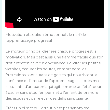
Motivation et soutien émotionnel : le nerf de
l’apprentissage progressif
Le moteur principal derrière chaque progrès est la
motivation. Mais c’est aussi une flamme fragile que l’on
doit entretenir avec bienveillance. Féliciter les petites
victoires, écouter les doutes, comprendre les
frustrations sont autant de gestes qui nourrissent la
confiance et l’amour de l’apprentissage. La présence
rassurante d’un parent, qui agit comme un “étai” pour
épauler sans étouffer, permet à l’enfant de prendre
des risques et de relever des défis sans crainte.
Créer un climat où l’erreur n’est pas synonyme