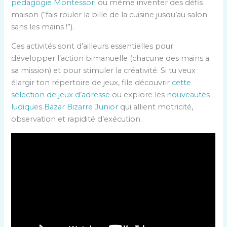
pédagogie Montessori
ou même inventer des défis
maison (“fais rouler la bille de la cuisine jusqu’au salon
sans les mains !”).
Ces activités sont d’ailleurs essentielles pour
développer l’action bimanuelle (chacune des mains a
sa mission) et pour stimuler la créativité. Si tu veux
élargir ton répertoire de jeux, file découvrir
cette
sélection de jeux d’adresse
ou explore les
nouveautés
ludiques Bazar Bizarre Junior
qui allient motricité,
observation et rapidité d’exécution.