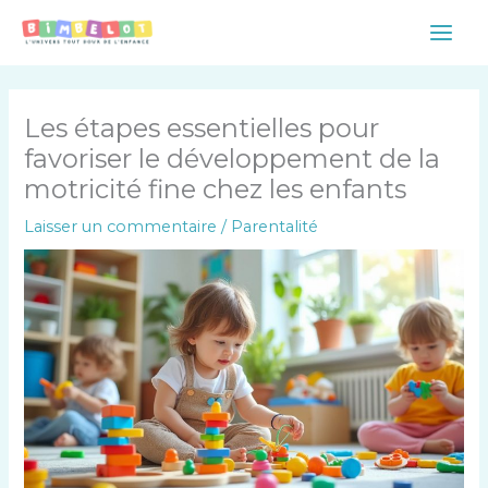
Aller
Main
au
Men
contenu
Les étapes essentielles pour
favoriser le développement de la
motricité fine chez les enfants
Laisser un commentaire
/
Parentalité