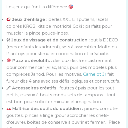
Les jeux qui font la différence
Jeux d’enfilage :
perles XXL Lilliputiens, lacets
colorés KRGB, kits de motricité Goki : parfaits pour
muscler la pince pouce-index.
🛠
Jeux de vissage et de construction :
outils DJECO
(mes enfants les adorent), sets à assembler Molto ou
PlanToys pour stimuler coordination et créativité.
Puzzles évolutifs :
des puzzles à encastrement
pour commencer (Vilac, Brio), puis des modèles plus
complexes Janod. Pour les motivés,
Camelot Jr
fait
fureur dès 4 ans avec ses défis logiques et constructifs.
🖍
Accessoires créatifs :
feutres épais pour les tout-
petits, ciseaux à bouts ronds, sets de tampons… tout
est bon pour solliciter minutie et imagination.
Maîtrise des outils du quotidien :
pinces, compte-
gouttes, pinces à linge (pour accrocher les chefs-
d’œuvre), boîtes de conserve à ouvrir et fermer… Place