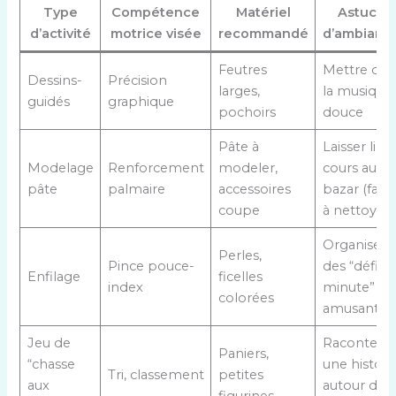
Type
Compétence
Matériel
Astuce
d’activité
motrice visée
recommandé
d’ambianc
Feutres
Mettre de
Dessins-
Précision
larges,
la musique
guidés
graphique
pochoirs
douce
Pâte à
Laisser libr
Modelage
Renforcement
modeler,
cours au
pâte
palmaire
accessoires
bazar (facil
coupe
à nettoyer !
Organiser
Perles,
Pince pouce-
des “défis
Enfilage
ficelles
index
minute”
colorées
amusants
Jeu de
Raconter
Paniers,
“chasse
une histoir
Tri, classement
petites
aux
autour du
figurines