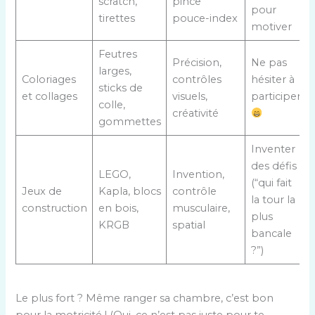
scratch,
pince
pour
tirettes
pouce-index
motiver
Feutres
Précision,
Ne pas
larges,
Coloriages
contrôles
hésiter à
sticks de
et collages
visuels,
participer
colle,
créativité
gommettes
Inventer
des défis
LEGO,
Invention,
(“qui fait
Jeux de
Kapla, blocs
contrôle
la tour la
construction
en bois,
musculaire,
plus
KRGB
spatial
bancale
?”)
Le plus fort ? Même ranger sa chambre, c’est bon