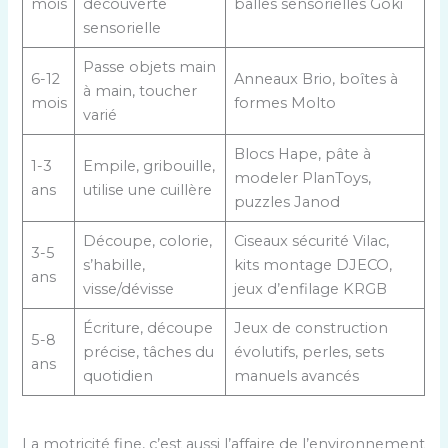
mois
découverte
balles sensorielles Goki
sensorielle
Passe objets main
6-12
Anneaux Brio, boîtes à
à main, toucher
mois
formes Molto
varié
Blocs Hape, pâte à
1-3
Empile, gribouille,
modeler PlanToys,
ans
utilise une cuillère
puzzles Janod
Découpe, colorie,
Ciseaux sécurité Vilac,
3-5
s’habille,
kits montage DJECO,
ans
visse/dévisse
jeux d’enfilage KRGB
Écriture, découpe
Jeux de construction
5-8
précise, tâches du
évolutifs, perles, sets
ans
quotidien
manuels avancés
La motricité fine, c’est aussi l’affaire de l’environnement