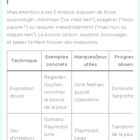
Mais attention à ces 5 erreurs : exposer de force,
surprotéger, minimiser (“ce n’est rien”), exagérer (“mon
pauvre !”) ou rassurer maladroitement (“mais non, tu
risques rien”). La bonne option : soutenir, encourager,
et laisser l’enfant trouver ses ressources.
Exemples
Marques/jeux
Progressi
Technique
concrets
utiles
observé
Regarder,
toucher,
Livre Nathan,
Exposition
Diminution 
nommer
puzzle
douce
l’appréhens
la source
Lilliputiens
de la peur
Scénario
Playmobil
Transformat
Jeu
Playmobil,
(une
de la peur e
d’imitation
Lego