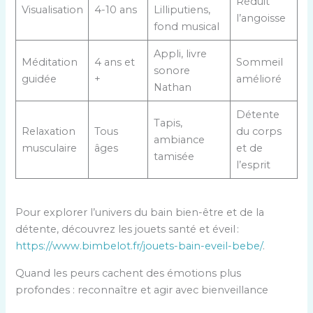
Réduit
Visualisation
4-10 ans
Lilliputiens,
l’angoisse
fond musical
Appli, livre
Méditation
4 ans et
Sommeil
sonore
guidée
+
amélioré
Nathan
Détente
Tapis,
Relaxation
Tous
du corps
ambiance
musculaire
âges
et de
tamisée
l’esprit
Pour explorer l’univers du bain bien-être et de la
détente, découvrez les jouets santé et éveil :
https://www.bimbelot.fr/jouets-bain-eveil-bebe/
.
Quand les peurs cachent des émotions plus
profondes : reconnaître et agir avec bienveillance