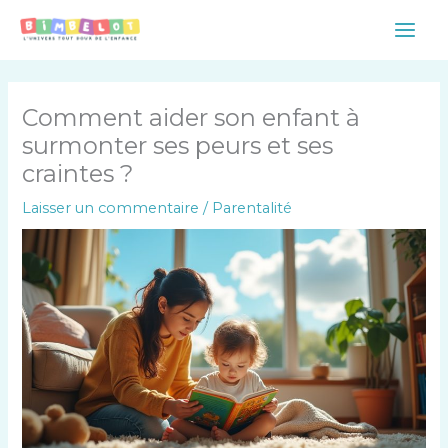
Aller
Main
au
Men
contenu
Comment aider son enfant à
surmonter ses peurs et ses
craintes ?
Laisser un commentaire
/
Parentalité