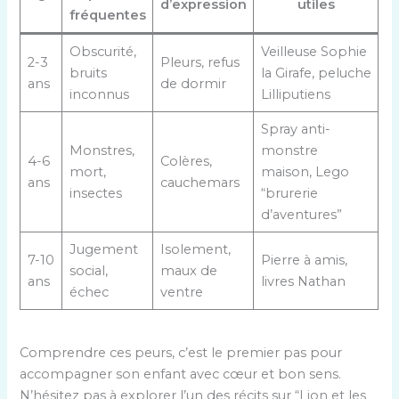
d’expression
utiles
fréquentes
Obscurité,
Veilleuse Sophie
2-3
Pleurs, refus
bruits
la Girafe, peluche
ans
de dormir
inconnus
Lilliputiens
Spray anti-
Monstres,
monstre
4-6
Colères,
mort,
maison, Lego
ans
cauchemars
insectes
“brurerie
d’aventures”
Jugement
Isolement,
7-10
Pierre à amis,
social,
maux de
ans
livres Nathan
échec
ventre
Comprendre ces peurs, c’est le premier pas pour
accompagner son enfant avec cœur et bon sens.
N’hésitez pas à explorer l’un des récits sur “Lion et les