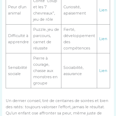
Conte “Loup
Peur d’un
et les 7
Curiosité,
Lien
animal
chevreaux”,
apaisement
jeu de rôle
Puzzle, jeu de
Fierté,
Difficulté à
parcours,
développement
Lien
apprendre
carnet de
des
réussite
compétences
Pierre à
courage,
Sensibilité
Sociabilité,
chasse aux
Lien
sociale
assurance
monstres en
groupe
Un dernier conseil, tiré de centaines de soirées et bien
des ratés : toujours valoriser l’effort, jamais le résultat.
Qu’un enfant ose affronter sa peur, même juste de