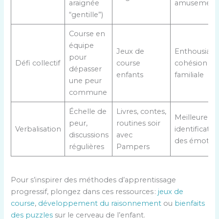
araignée
amusement
“gentille”)
Course en
équipe
Jeux de
Enthousias
pour
Défi collectif
course
cohésion
dépasser
enfants
familiale
une peur
commune
Échelle de
Livres, contes,
Meilleure
peur,
routines soir
Verbalisation
identificatio
discussions
avec
des émotio
régulières
Pampers
Pour s’inspirer des méthodes d’apprentissage
progressif, plongez dans ces ressources :
jeux de
course
,
développement du raisonnement
ou
bienfaits
des puzzles
sur le cerveau de l’enfant.