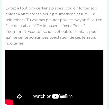
Évitez à tout prix certains pièges : vouloir forcer son
enfant à affronter sa peur (traumatisme assuré !), la
minimiser (“Tu vas pas pleurer pour ça, voyons”), ou en
faire des caisses (“Oh le pauvre, c’est affreux !”).
L’équilibre ? Écouter, valider, et outiller l’enfant pour
qu’il se sente acteur, pas spectateur de ses terreurs
nocturnes.