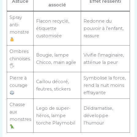
Astuce
Effet ressenti
associé
Spray
Flacon recyclé,
Redonne du
anti-
étiquette
pouvoir à l’enfant,
monstre
customisée
rassure
Ombres
Bougie, lampe
Vivifie l’imaginaire,
chinoises
Chicco, main agile
atténue la peur
🖐️
Pierre à
Symbolise la force,
Caillou décoré,
courage
rend la nuit moins
feutres, stickers
effrayante
Chasse
Lego de super-
Dédramatise,
aux
héros, lampe
développe
monstres
torche Playmobil
l’humour