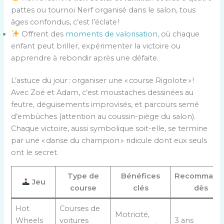
pattes ou tournoi Nerf organisé dans le salon, tous
âges confondus, c’est l’éclate !
Offrent des
moments de valorisation
, où chaque
enfant peut briller, expérimenter la victoire ou
apprendre à rebondir après une défaite.
L’astuce du jour : organiser une « course Rigolote » !
Avec Zoé et Adam, c’est moustaches dessinées au
feutre, déguisements improvisés, et parcours semé
d’embûches (attention au coussin-piège du salon).
Chaque victoire, aussi symbolique soit-elle, se termine
par une « danse du champion » ridicule dont eux seuls
ont le secret.
Type de
Bénéfices
Recommand
Jeu
course
clés
dès
Hot
Courses de
Motricité,
Wheels
voitures
3 ans