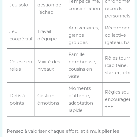
Temps calme,
chronométrés
Jeu solo
gestion de
concentration
records
l’échec
personnels
Anniversaires,
Récompense
Jeu
Travail
grands
collective
coopératif
d’équipe
groupes
(gâteau, badg
Famille
Rôles tournan
Course en
Mixité des
nombreuse,
(capitaine,
relais
niveaux
cousins en
starter, arbitre
visite
Moments
Règles souple
Défis à
Gestion
d’attente,
encourageme
points
émotions
adaptation
+++
rapide
Pensez à valoriser chaque effort, et à multiplier les