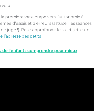
à vélo
st la première vraie étape vers l’autonomie à
emée d’essais et d’erreurs (astuce : les séances
 juge !). Pour approfondir le sujet, jette un
 l’adresse des petits
.
s de l'enfant : comprendre pour mieux