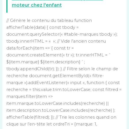
moteur chez l'enfant
// Génère le contenu du tableau function
afficherTable(data) { const tbody =
document.querySelector(« #table-marques tbody »);
tbody.innerHTML = « »; // Vide l’ancien contenu
data.forEach(item => { const tr =
document.createElement(« tr »); tr.innerHTML = `
${item.marque} ${item.description} `;
tbody.appendChild(tr); }); } // Filtre selon le champ de
recherche document.getElementById(« filtre-
marque »).addEventListener(« input », function { const
recherche = this.value.trim.toLowerCase; const filtred =
marques.filter(item =>
item.marque.toLowerCase.includes(recherche) ||
item.description.toLowerCase.includes(recherche) );
afficherTable(filtred); }); // Trie les colonnes quand on
clique sur l’en-tête let ordreTri = {marque: 1,