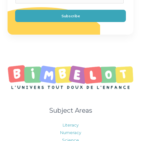
a
i
Subscribe
l
*
Subject Areas
Literacy
Numeracy
Science