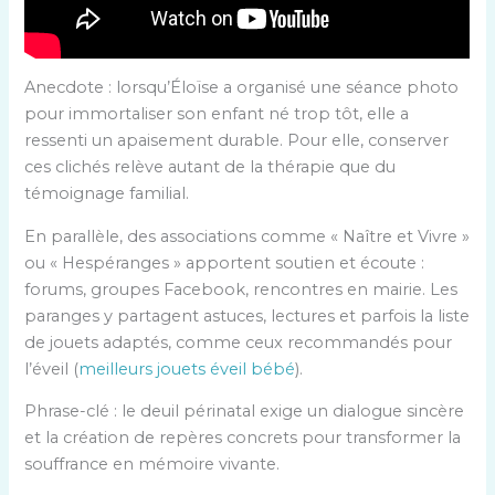
Anecdote : lorsqu’Éloïse a organisé une séance photo
pour immortaliser son enfant né trop tôt, elle a
ressenti un apaisement durable. Pour elle, conserver
ces clichés relève autant de la thérapie que du
témoignage familial.
En parallèle, des associations comme « Naître et Vivre »
ou « Hespéranges » apportent soutien et écoute :
forums, groupes Facebook, rencontres en mairie. Les
paranges y partagent astuces, lectures et parfois la liste
de jouets adaptés, comme ceux recommandés pour
l’éveil (
meilleurs jouets éveil bébé
).
Phrase-clé : le deuil périnatal exige un dialogue sincère
et la création de repères concrets pour transformer la
souffrance en mémoire vivante.