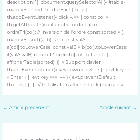
description: 1}; document.querySelectorAll(« #table-
marques thead th »).forEach(th => {
th.addEventListener(« click », => { const col =
th.getAttribute(« data-col »); ordreTri[col] = -
ordreTri[col]; // Inversion de l’ordre const sorted = […
marques].sort((a, b) => { const valA =
a[col].toLowerCase; const valB = b[col].toLowerCase;
if(valA valB) return 1 * ordreTri[col]; return 0; });
afficherTable(sorted); }); // Support clavier
th.addEventListener(« keydown », evt => { if(evt.key ===
« Enter » || evt.key === » « ) { evt.preventDefault;
th.click; } }); }); // Initialisation afficherTable(marques);
←
Article précédent
Article suivant
→