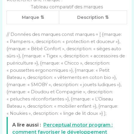
Tableau comparatif des marques
Marque ⇅
Description ⇅
// Données des marques const marques = [ {marque:
« Pampers », description: « protection et douceur »},
{marque: « Bébé Confort », description: « sièges auto
sûrs »}, {marque: « Tigex », description: « accessoires de
puériculture »}, {marque: « Chicco », description:
« poussettes ergonomiques »}, {marque: « Petit
Bateau », description: « vêtements en coton bio »},
{marque: « SMOBY », description: « jouets ludiques »},
{marque: « Doudou et Compagnie », description:
« peluches réconfortantes »}, {marque: « L’Oiseau
Bateau », description: « mobilier enfant »}, {marque:
« Noukies », description: « linge de lit doux »} ];
A lire aussi :
Perceptual motor program :
comment favoriser le développement