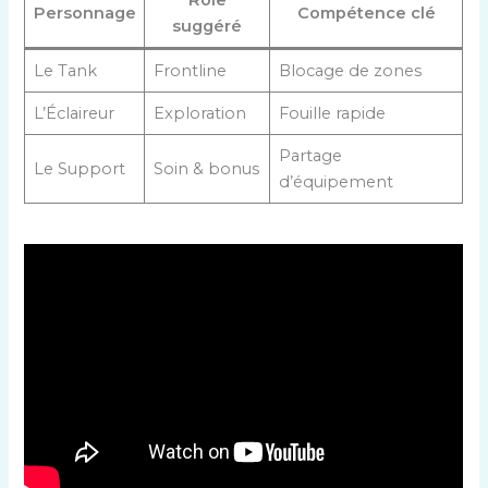
Rôle
Personnage
Compétence clé
suggéré
Le Tank
Frontline
Blocage de zones
L’Éclaireur
Exploration
Fouille rapide
Partage
Le Support
Soin & bonus
d’équipement