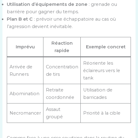
Utilisation d’équipements de zone
: grenade ou
barrière pour gagner du temps.
Plan B et C
: prévoir une échappatoire au cas où
l’agression devient inévitable.
Réaction
Imprévu
Exemple concret
rapide
Réoriente les
Arrivée de
Concentration
éclaireurs vers le
Runners
de tirs
tank
Retraite
Utilisation de
Abomination
coordonnée
barricades
Assaut
Necromancer
Priorité à la cible
groupé
Comme face à une crise soudaine dans la routine du