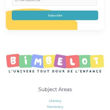
m
a
i
Subscribe
l
*
Subject Areas
Literacy
Numeracy