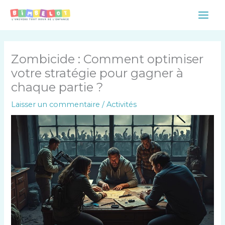
Aller
Main
au
Men
contenu
Zombicide : Comment optimiser
votre stratégie pour gagner à
chaque partie ?
Laisser un commentaire
/
Activités