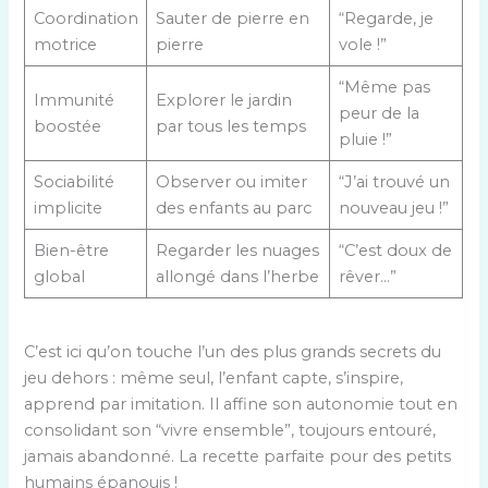
Coordination
Sauter de pierre en
“Regarde, je
motrice
pierre
vole !”
“Même pas
Immunité
Explorer le jardin
peur de la
boostée
par tous les temps
pluie !”
Sociabilité
Observer ou imiter
“J’ai trouvé un
implicite
des enfants au parc
nouveau jeu !”
Bien-être
Regarder les nuages
“C’est doux de
global
allongé dans l’herbe
rêver…”
C’est ici qu’on touche l’un des plus grands secrets du
jeu dehors : même seul, l’enfant capte, s’inspire,
apprend par imitation. Il affine son autonomie tout en
consolidant son “vivre ensemble”, toujours entouré,
jamais abandonné. La recette parfaite pour des petits
humains épanouis !