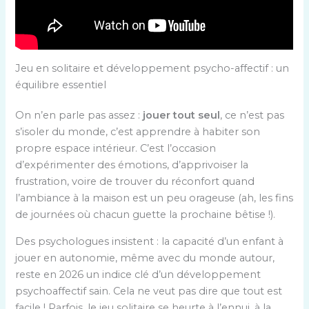
Jeu en solitaire et développement psycho-affectif : un
équilibre essentiel
On n’en parle pas assez :
jouer tout seul
, ce n’est pas
s’isoler du monde, c’est apprendre à habiter son
propre espace intérieur. C’est l’occasion
d’expérimenter des émotions, d’apprivoiser la
frustration, voire de trouver du réconfort quand
l’ambiance à la maison est un peu orageuse (ah, les fins
de journées où chacun guette la prochaine bêtise !).
Des psychologues insistent : la capacité d’un enfant à
jouer en autonomie, même avec du monde autour,
reste en 2026 un indice clé d’un développement
psychoaffectif sain. Cela ne veut pas dire que tout est
facile ! Parfois, le jeu solitaire se heurte à l’ennui, à la