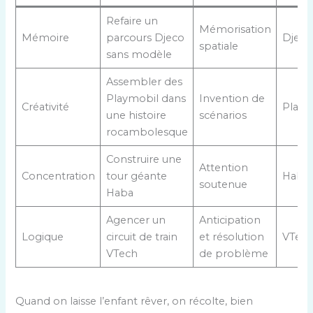
Refaire un
Mémorisation
Mémoire
parcours Djeco
Djeco
spatiale
sans modèle
Assembler des
Playmobil dans
Invention de
Créativité
Playm
une histoire
scénarios
rocambolesque
Construire une
Attention
Concentration
tour géante
Haba
soutenue
Haba
Agencer un
Anticipation
Logique
circuit de train
et résolution
VTec
VTech
de problème
Quand on laisse l’enfant rêver, on récolte, bien