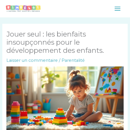
Aller
Main
au
Men
contenu
Jouer seul : les bienfaits
insoupçonnés pour le
développement des enfants.
Laisser un commentaire
/
Parentalité