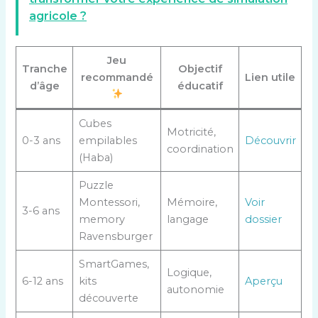
agricole ?
Jeu
Tranche
Objectif
recommandé
Lien utile
d’âge
éducatif
Cubes
Motricité,
0-3 ans
empilables
Découvrir
coordination
(Haba)
Puzzle
Montessori,
Mémoire,
Voir
3-6 ans
memory
langage
dossier
Ravensburger
SmartGames,
Logique,
6-12 ans
kits
Aperçu
autonomie
découverte