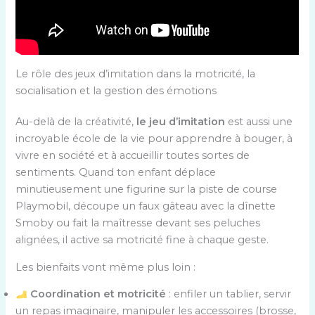
Le rôle des jeux d’imitation dans la motricité, la
socialisation et la gestion des émotions
Au-delà de la créativité,
le jeu d’imitation
est aussi une
incroyable école de la vie pour apprendre à bouger, à
vivre en société et à accueillir toutes sortes de
sentiments. Quand ton enfant déplace
minutieusement une figurine sur la piste de course
Playmobil, découpe un faux gâteau avec la dînette
Smoby ou fait la maîtresse devant ses peluches
alignées, il active sa motricité fine à chaque geste.
Les bienfaits vont même plus loin :
Coordination et motricité
: enfiler un tablier, servir
un repas imaginaire, manipuler les accessoires (brosse,