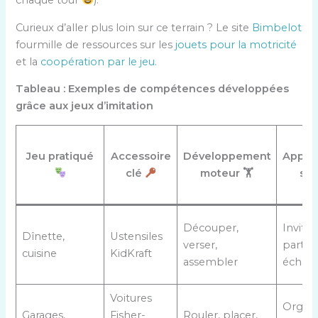
Curieux d’aller plus loin sur ce terrain ? Le site
Bimbelot
fourmille de ressources sur les
jouets pour la motricité
et la
coopération par le jeu
.
Tableau : Exemples de compétences développées
grâce aux jeux d’imitation
Jeu pratiqué
Accessoire
Développement
Appre
clé
moteur 🏋️
soc
Découper,
Inviter,
Dînette,
Ustensiles
verser,
partag
cuisine
KidKraft
assembler
échan
Voitures
Organi
Garages,
Fisher-
Rouler, placer,