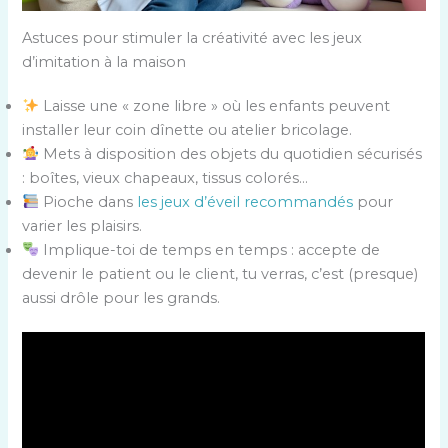
Astuces pour stimuler la créativité avec les jeux
d’imitation à la maison
Laisse une « zone libre » où les enfants peuvent
installer leur coin dînette ou atelier bricolage.
Mets à disposition des objets du quotidien sécurisés
: boîtes, vieux chapeaux, tissus colorés…
Pioche dans
les jeux d’éveil recommandés
pour
varier les plaisirs.
Implique-toi de temps en temps : accepte de
devenir le patient ou le client, tu verras, c’est (presque)
aussi drôle pour les grands.