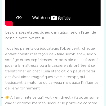
Les grandes étapes du jeu d’imitation selon l’âge : de
bébé à petit inventeur
Tous les parents ou éducateurs l’observent : chaque
enfant construit sa façon de « faire semblant », selon
son âge et ses expériences. Impossible de les forcer à
jouer à la maîtresse ou à la caissière s’ils préfèrent se
transformer en chat ! Cela étant dit, on peut repérer
des évolutions magnifiques avec le temps, qui
traduisent la maturité du cerveau mais aussi l’influence
de l’environnement :
À 1 an : imite ce qu’il voit « en direct » (tapoter sur le
clavier comme maman, secouer le porte-clé comme