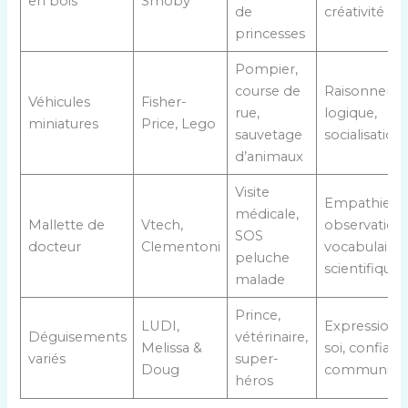
en bois
Smoby
de
créativité
princesses
Pompier,
course de
Raisonneme
Véhicules
Fisher-
rue,
logique,
miniatures
Price, Lego
sauvetage
socialisation
d’animaux
Visite
Empathie,
médicale,
Mallette de
Vtech,
observation,
SOS
docteur
Clementoni
vocabulaire
peluche
scientifique
malade
Prince,
LUDI,
Expression 
Déguisements
vétérinaire,
Melissa &
soi, confianc
variés
super-
Doug
communicat
héros