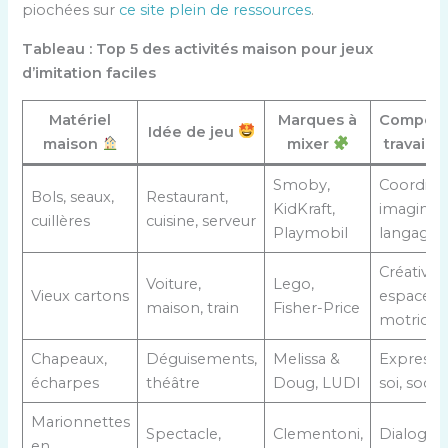
piochées sur
ce site plein de ressources
.
Tableau : Top 5 des activités maison pour jeux
d’imitation faciles
Matériel
Marques à
Compéte
Idée de jeu
maison
mixer
travaill
Smoby,
Coordinat
Bols, seaux,
Restaurant,
KidKraft,
imaginati
cuillères
cuisine, serveur
Playmobil
langage
Créativité
Voiture,
Lego,
Vieux cartons
espace,
maison, train
Fisher-Price
motricité
Chapeaux,
Déguisements,
Melissa &
Expressi
écharpes
théâtre
Doug, LUDI
soi, sociab
Marionnettes
Spectacle,
Clementoni,
Dialogue,
en