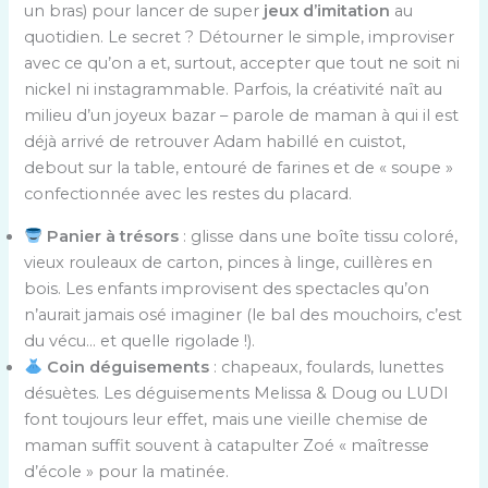
un bras) pour lancer de super
jeux d’imitation
au
quotidien. Le secret ? Détourner le simple, improviser
avec ce qu’on a et, surtout, accepter que tout ne soit ni
nickel ni instagrammable. Parfois, la créativité naît au
milieu d’un joyeux bazar – parole de maman à qui il est
déjà arrivé de retrouver Adam habillé en cuistot,
debout sur la table, entouré de farines et de « soupe »
confectionnée avec les restes du placard.
Panier à trésors
: glisse dans une boîte tissu coloré,
vieux rouleaux de carton, pinces à linge, cuillères en
bois. Les enfants improvisent des spectacles qu’on
n’aurait jamais osé imaginer (le bal des mouchoirs, c’est
du vécu… et quelle rigolade !).
Coin déguisements
: chapeaux, foulards, lunettes
désuètes. Les déguisements Melissa & Doug ou LUDI
font toujours leur effet, mais une vieille chemise de
maman suffit souvent à catapulter Zoé « maîtresse
d’école » pour la matinée.