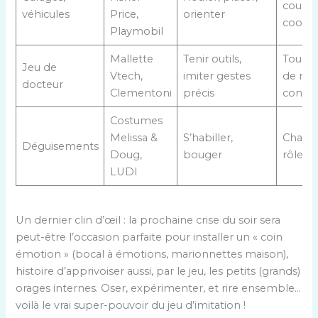
course
véhicules
Price,
orienter
coopé
Playmobil
Mallette
Tenir outils,
Tourne
Jeu de
Vtech,
imiter gestes
de rôl
docteur
Clementoni
précis
confié
Costumes
Melissa &
S’habiller,
Chang
Déguisements
Doug,
bouger
rôle, é
LUDI
Un dernier clin d’œil : la prochaine crise du soir sera
peut-être l’occasion parfaite pour installer un « coin
émotion » (bocal à émotions, marionnettes maison),
histoire d’apprivoiser aussi, par le jeu, les petits (grands)
orages internes. Oser, expérimenter, et rire ensemble…
voilà le vrai super-pouvoir du jeu d’imitation !