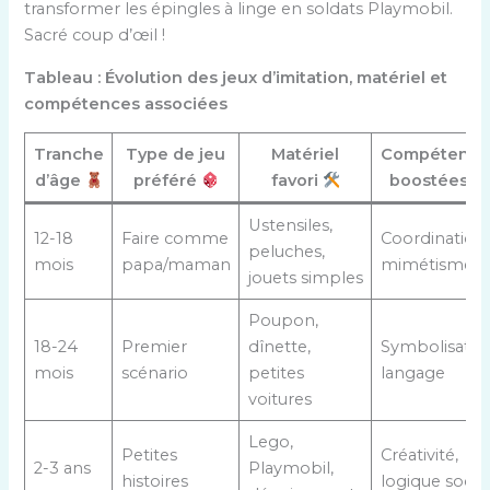
transformer les épingles à linge en soldats Playmobil.
Sacré coup d’œil !
Tableau : Évolution des jeux d’imitation, matériel et
compétences associées
Tranche
Type de jeu
Matériel
Compétence
d’âge
préféré
favori
boostées
Ustensiles,
12-18
Faire comme
Coordination,
peluches,
mois
papa/maman
mimétisme
jouets simples
Poupon,
18-24
Premier
dînette,
Symbolisatio
mois
scénario
petites
langage
voitures
Lego,
Petites
Créativité,
2-3 ans
Playmobil,
histoires
logique socia