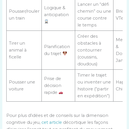
Lancer un “défi
Logique &
Pousser/rouler
chemin” ou une
Brio,
anticipation
un train
course contre
VTech
le temps
Créer des
Meliss
Tirer un
obstacles à
Planification
&
animal à
contourner
du trajet
Doug,
ficelle
(coussins,
Janod
doudous)
Timer le trajet
Prise de
Pousser une
ou inventer une
Hape,
décision
voiture
histoire (“partir
Chicc
rapide
en expédition”)
Pour plus d’idées et de conseils sur la dimension
cognitive du jeu,
cet article
décortique les façons