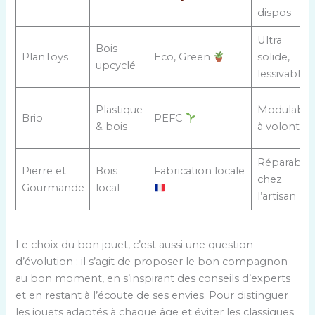
dispos
Ultra
Bois
PlanToys
Eco, Green
solide,
upcyclé
lessivable
Plastique
Modulable
Brio
PEFC
& bois
à volonté
Réparable
Pierre et
Bois
Fabrication locale
chez
Gourmande
local
l’artisan
Le choix du bon jouet, c’est aussi une question
d’évolution : il s’agit de proposer le bon compagnon
au bon moment, en s’inspirant des conseils d’experts
et en restant à l’écoute de ses envies. Pour distinguer
les jouets adaptés à chaque âge et éviter les classiques