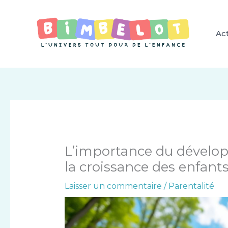
Aller
au
contenu
Act
L’importance du dével
la croissance des enfant
Laisser un commentaire
/
Parentalité