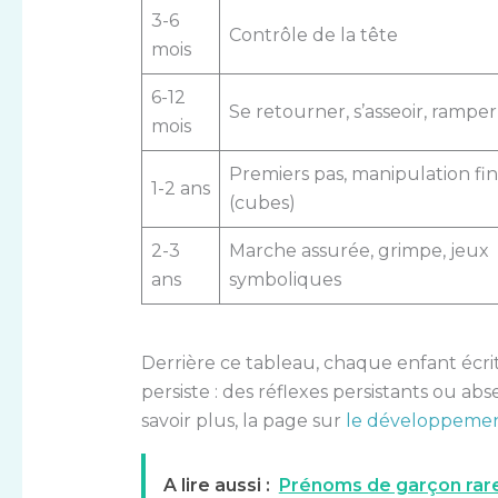
3-6
Contrôle de la tête
mois
6-12
Se retourner, s’asseoir, ramper
mois
Premiers pas, manipulation fi
1-2 ans
(cubes)
2-3
Marche assurée, grimpe, jeux
ans
symboliques
Derrière ce tableau, chaque enfant écrit
persiste : des réflexes persistants ou ab
savoir plus, la page sur
le développement
A lire aussi :
Prénoms de garçon rare