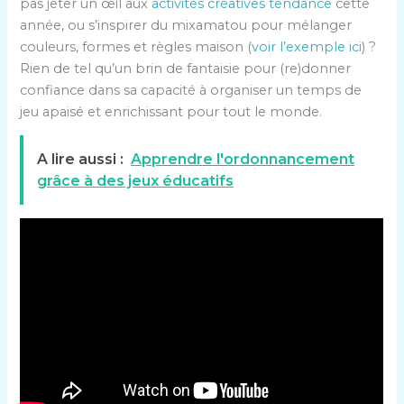
pas jeter un œil aux
activités créatives tendance
cette
année, ou s’inspirer du mixamatou pour mélanger
couleurs, formes et règles maison (
voir l’exemple ici
) ?
Rien de tel qu’un brin de fantaisie pour (re)donner
confiance dans sa capacité à organiser un temps de
jeu apaisé et enrichissant pour tout le monde.
A lire aussi :
Apprendre l'ordonnancement
grâce à des jeux éducatifs