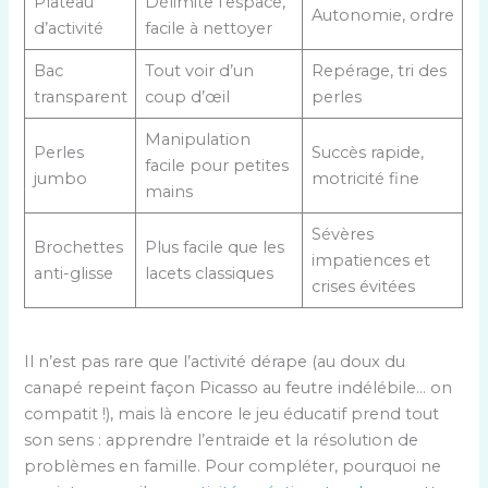
Plateau
Délimite l’espace,
Autonomie, ordre
d’activité
facile à nettoyer
Bac
Tout voir d’un
Repérage, tri des
transparent
coup d’œil
perles
Manipulation
Perles
Succès rapide,
facile pour petites
jumbo
motricité fine
mains
Sévères
Brochettes
Plus facile que les
impatiences et
anti-glisse
lacets classiques
crises évitées
Il n’est pas rare que l’activité dérape (au doux du
canapé repeint façon Picasso au feutre indélébile… on
compatit !), mais là encore le jeu éducatif prend tout
son sens : apprendre l’entraide et la résolution de
problèmes en famille. Pour compléter, pourquoi ne