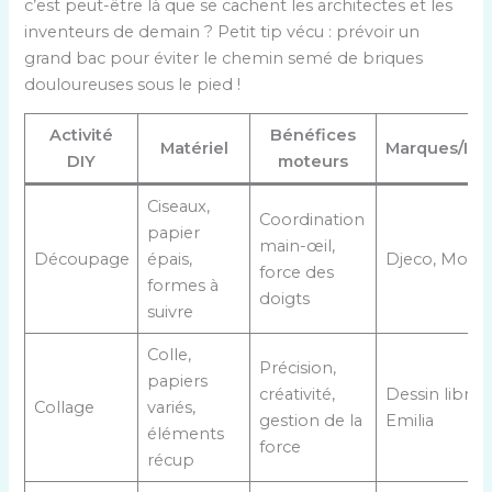
c’est peut-être là que se cachent les architectes et les
inventeurs de demain ? Petit tip vécu : prévoir un
grand bac pour éviter le chemin semé de briques
douloureuses sous le pied !
Activité
Bénéfices
Matériel
Marques/Insp
DIY
moteurs
Ciseaux,
Coordination
papier
main-œil,
Découpage
épais,
Djeco, Monte
force des
formes à
doigts
suivre
Colle,
Précision,
papiers
créativité,
Dessin libre,
Collage
variés,
gestion de la
Emilia
éléments
force
récup