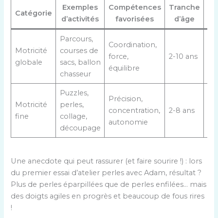
Exemples
Compétences
Tranche
Catégorie
d’activités
favorisées
d’âge
re
Parcours,
Coordination,
Motricité
courses de
force,
2-10 ans
Le
globale
sacs, ballon
équilibre
chasseur
Puzzles,
Précision,
Motricité
perles,
concentration,
2-8 ans
VT
fine
collage,
autonomie
découpage
Une anecdote qui peut rassurer (et faire sourire !) : lors
du premier essai d’atelier perles avec Adam, résultat ?
Plus de perles éparpillées que de perles enfilées… mais
des doigts agiles en progrès et beaucoup de fous rires
!