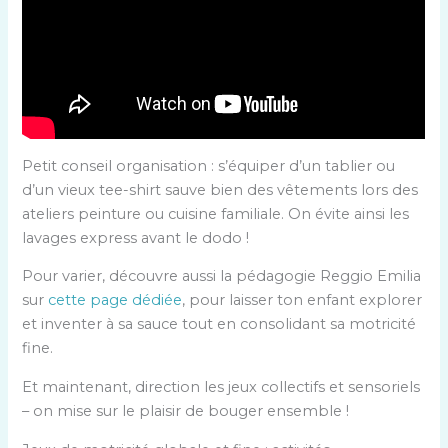
Petit conseil organisation : s’équiper d’un tablier ou
d’un vieux tee-shirt sauve bien des vêtements lors des
ateliers peinture ou cuisine familiale. On évite ainsi les
lavages express avant le dodo !
Pour varier, découvre aussi la pédagogie Reggio Emilia
sur
cette page dédiée
, pour laisser ton enfant explorer
et inventer à sa sauce tout en consolidant sa motricité
fine.
Et maintenant, direction les jeux collectifs et sensoriels
– on mise sur le plaisir de bouger ensemble !