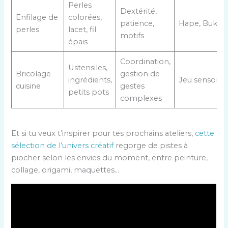
Perles
Dextérité,
Enfilage de
colorées,
patience,
Hape, Buki
perles
lacet, fil
motifs
épais
Coordination,
Ustensiles,
Bricolage
gestion de
ingrédients,
Jeu sensoriel
cuisine
gestes
petits pots
complexes
Et si tu veux t’inspirer pour tes prochains ateliers,
cette
sélection de l’univers créatif
regorge de pistes à
piocher selon les envies du moment, entre peinture,
collage, origami, maquettes…