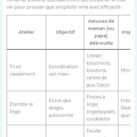
vie pour prouver que simplicité rime avec efficacité :
Astuces de
maman (ou
Atelier
Objectif
Inspir
papa)
débrouille
Utiliser
bouchons,
Tri et
Coordination
boutons,
Montes
classement
œil-main
cartes de
jeux Djeco
Pinces à
Force des
Freinet
Étendre le
linge,
doigts,
Réalité
linge
linge/sopalin,
autonomie
quotid
cordelette
Feuille