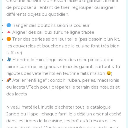
C’est une activité Montessori facile à organiser : il suffit
de proposer à l’enfant de trier, regrouper ou aligner
différents objets du quotidien.
Ranger des boutons selon la couleur
Aligner des cailloux sur une ligne tracée
Trier des perles selon leur taille (pas besoin d’un kit,
les couvercles et bouchons de la cuisine font très bien
l’affaire)
Étendre le mini-linge avec des mini-pinces, pour
faire « comme les grands » (succès garanti, surtout si tu
rajoutes des vêtements en feutrine faits maison
)
Atelier “enfilage” : cordon, ruban, perles, macaronis
ou lacets VTech pour préparer le terrain des nœuds et
des lacets
Niveau matériel, inutile d’acheter tout le catalogue
Janod ou Hape : chaque famille a déjà un arsenal caché
dans les tiroirs de la cuisine, les boîtes à trésors et les
fonds de placard. Quelques exemples issus de la vraie