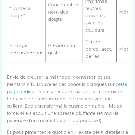
imprimée,
Concentration,
“Twister à
feutres,
nom des
Môme
doigts”
variantes
doigts
avec les
couleurs
Carton
Enfilage
Précision du
percé, lacet,
Montes
dessus/dessous
geste
perles
Envie de creuser la méthode Montessori et ses
bienfaits ? Tu trouveras des conseils pratiques sur
cette
page dédiée
. Petite anecdote maison : à la première
tentative de transvasement de graines avec une
cuillère, Zoé a transformé la cuisine en rizière… Mais à
force, elle a acquis une adresse bluffante (et moi, la
patience d’un moine tibétain, ou presque !).
Et pour pimenter le quotidien, il existe plein d’ateliers à