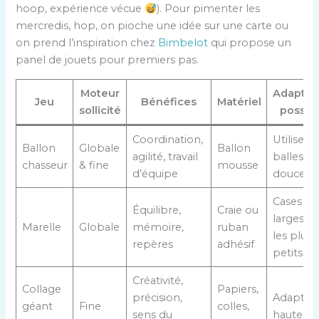
hoop, expérience vécue
). Pour pimenter les
mercredis, hop, on pioche une idée sur une carte ou
on prend l’inspiration chez
Bimbelot
qui propose un
panel de jouets pour premiers pas.
Moteur
Adaptat
Jeu
Bénéfices
Matériel
sollicité
possib
Coordination,
Utiliser 
Ballon
Globale
Ballon
agilité, travail
balles pl
chasseur
& fine
mousse
d’équipe
douces
Cases pl
Équilibre,
Craie ou
larges p
Marelle
Globale
mémoire,
ruban
les plus
repères
adhésif
petits
Créativité,
Collage
Papiers,
précision,
Adapter 
géant
Fine
colles,
sens du
hauteur