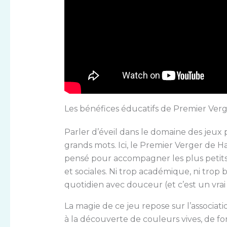
Les bénéfices éducatifs de Premier Verge
Parler d’éveil dans le domaine des jeux
grands mots. Ici, le Premier Verger de Ha
pensé pour accompagner les plus petits
et sociales. Ni trop académique, ni trop b
quotidien avec douceur (et c’est un vra
La magie de ce jeu repose sur l’associati
à la découverte de couleurs vives, de for