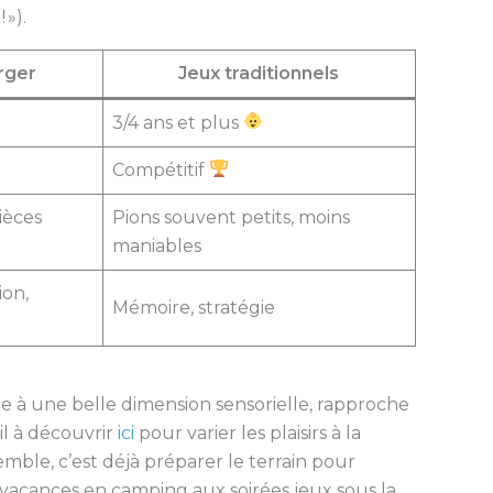
 »).
rger
Jeux traditionnels
3/4 ans et plus
Compétitif
ièces
Pions souvent petits, moins
maniables
ion,
Mémoire, stratégie
ée à une belle dimension sensorielle, rapproche
il à découvrir
ici
pour varier les plaisirs à la
emble, c’est déjà préparer le terrain pour
des vacances en camping aux soirées jeux sous la