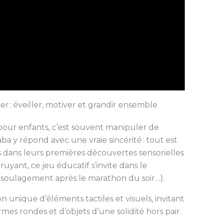
r : éveiller, motiver et grandir ensemble
 pour enfants, c’est souvent manipuler de
ba y répond avec une vraie sincérité : tout est
 dans leurs premières découvertes sensorielles
ruyant, ce jeu éducatif s’invite dans le
i soulagement après le marathon du soir…).
on unique d’éléments tactiles et visuels, invitant
mes rondes et d’objets d’une solidité hors pair.