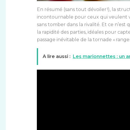
En résumé (sans tout dévoiler !), la str
incontournable pour ceux qui veulent vo
sans tomber dans la rivalité. Et ce n’est
la rapidité des parties, idéales pour ca
passage inévitable de la tornade « range
A lire aussi :
Les marionnettes : un ar