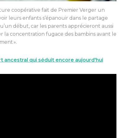
ucture coopérative fait de Premier Verger un
ir leurs enfants s’épanouir dans le partage
 qu’un début, car les parents apprécieront aussi
pter la concentration fugace des bambins avant le
ment ».
t ancestral qui séduit encore aujourd'hui