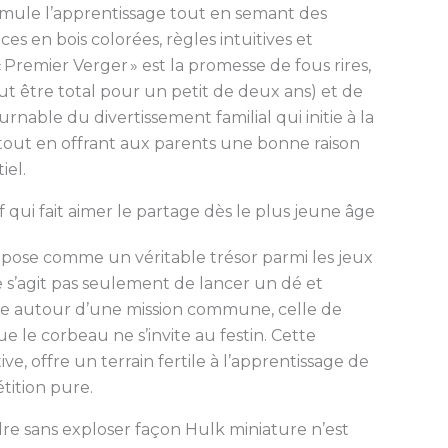
stimule l’apprentissage tout en semant des
èces en bois colorées, règles intuitives et
 Premier Verger » est la promesse de fous rires,
ut être total pour un petit de deux ans) et de
nable du divertissement familial qui initie à la
, tout en offrant aux parents une bonne raison
iel.
 qui fait aimer le partage dès le plus jeune âge
impose comme un véritable trésor parmi les jeux
 ne s’agit pas seulement de lancer un dé et
icule autour d’une mission commune, celle de
que le corbeau ne s’invite au festin. Cette
e, offre un terrain fertile à l’apprentissage de
étition pure.
rdre sans exploser façon Hulk miniature n’est