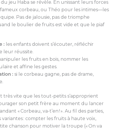
e du jeu Haba se révèle. En unissant leurs forces
fameux corbeau, ou Théo pour les intimes—les
quipe. Pas de jalousie, pas de triomphe
quand le boulier de fruits est vide et que le piaf
 :
les enfants doivent s’écouter, réfléchir
 leur réussite.
nipuler les fruits en bois, nommer les
laire et affine les gestes.
tion :
si le corbeau gagne, pas de drame,
e.
t très vite que les tout-petits s’approprient
ncourager son petit frère au moment du lancer
andant « Corbeau, va-t’en ! ». Au fil des parties,
ariantes : compter les fruits à haute voix,
tite chanson pour motiver la troupe (« On va