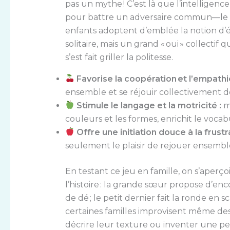
pas un mythe ! C’est là que l’intelligenc
pour battre un adversaire commun—le 
enfants adoptent d’emblée la notion d’é
solitaire, mais un grand « oui » collectif 
s’est fait griller la politesse.
Favorise la coopération et l’empathie
ensemble et se réjouir collectivement de
Stimule le langage et la motricité :
ma
couleurs et les formes, enrichit le vocabu
Offre une initiation douce à la frustra
seulement le plaisir de rejouer ensembl
En testant ce jeu en famille, on s’aperçoi
l’histoire : la grande sœur propose d’e
de dé ; le petit dernier fait la ronde en sc
certaines familles improvisent même des v
décrire leur texture ou inventer une pe