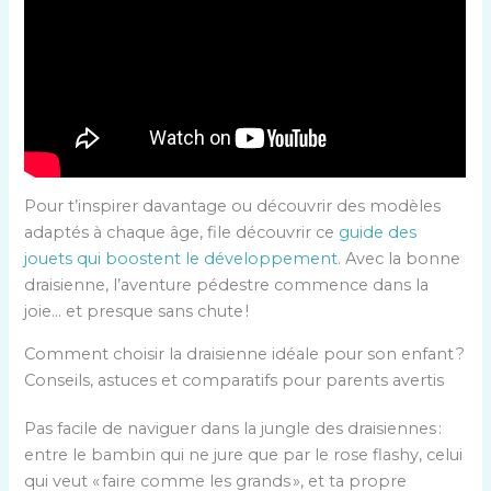
Pour t’inspirer davantage ou découvrir des modèles
adaptés à chaque âge, file découvrir ce
guide des
jouets qui boostent le développement
. Avec la bonne
draisienne, l’aventure pédestre commence dans la
joie… et presque sans chute !
Comment choisir la draisienne idéale pour son enfant ?
Conseils, astuces et comparatifs pour parents avertis
Pas facile de naviguer dans la jungle des draisiennes :
entre le bambin qui ne jure que par le rose flashy, celui
qui veut « faire comme les grands », et ta propre