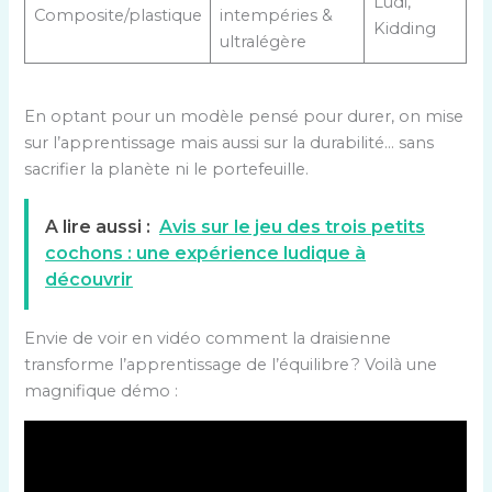
Ludi,
Composite/plastique
intempéries &
Kidding
ultralégère
En optant pour un modèle pensé pour durer, on mise
sur l’apprentissage mais aussi sur la durabilité… sans
sacrifier la planète ni le portefeuille.
A lire aussi :
Avis sur le jeu des trois petits
cochons : une expérience ludique à
découvrir
Envie de voir en vidéo comment la draisienne
transforme l’apprentissage de l’équilibre ? Voilà une
magnifique démo :