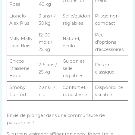
coloris fun
freins
Rose
40 kg
Lionelo
3 ans+ /
Selle/guidon
Pliage non
Alex Plus
30 kg
réglables
compact
12-36
Peu
Milly Mally
Naturel,
mois /
d’options
Jake Bois
écolo
25 kg
d’accessoires
Chicco
Guidon et
2-5 ans /
Design
Draisiène
selle
25 kg
classique
Bébé
réglables
Smoby
2 ans+ /
Confort et
Disponibilité
Confort
n.c
robustesse
variable
Envie de plonger dans une communauté de
passionnés ?
Si tu veux vraiment affiner ton choix, fonce lire le