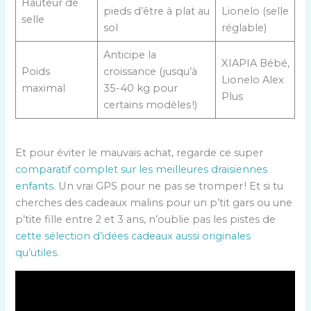
Hauteur de
pieds d’être à plat au
Lionelo (selle
selle
sol
réglable)
Anticipe la
XIAPIA Bébé,
Poids
croissance (jusqu’à
Lionelo Alex
maximal
35-40 kg pour
Plus
certains modèles !)
Et pour éviter le mauvais achat, regarde ce super
comparatif complet sur les meilleures draisiennes
enfants
. Un vrai GPS pour ne pas se tromper ! Et si tu
cherches des cadeaux malins pour un p’tit gars ou une
p’tite fille entre 2 et 3 ans, n’oublie pas les pistes de
cette sélection d’idées cadeaux aussi originales
qu’utiles
.