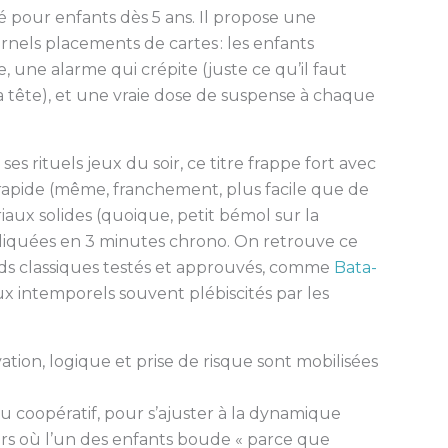
té pour enfants dès 5 ans. Il propose une
nels placements de cartes : les enfants
 une alarme qui crépite (juste ce qu’il faut
la tête), et une vraie dose de suspense à chaque
es rituels jeux du soir, ce titre frappe fort avec
rapide (même, franchement, plus facile que de
iaux solides (quoique, petit bémol sur la
expliquées en 3 minutes chrono. On retrouve ce
ands classiques testés et approuvés, comme
Bata-
ux intemporels souvent plébiscités par les
ation, logique et prise de risque sont mobilisées
 ou coopératif, pour s’ajuster à la dynamique
oirs où l’un des enfants boude « parce que