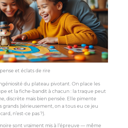
ense et éclats de rire
’ingéniosité du plateau pivotant. On place les
oupe et la fiche-bandit à chacun : la traque peut
me, discrète mais bien pensée. Elle pimente
s grands (sérieusement, on a tous eu ce jeu
ard, n’est-ce pas ?).
 mémoire sont vraiment mis à l’épreuve — même