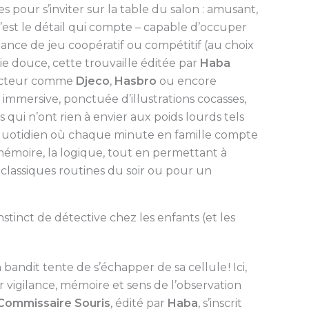
 pour s’inviter sur la table du salon : amusant,
, c’est le détail qui compte – capable d’occuper
ance de jeu coopératif ou compétitif (au choix
ie douce, cette trouvaille éditée par
Haba
 secteur comme
Djeco
,
Hasbro
ou encore
t immersive, ponctuée d’illustrations cocasses,
 qui n’ont rien à envier aux poids lourds tels
quotidien où chaque minute en famille compte
mémoire, la logique, tout en permettant à
 classiques routines du soir ou pour un
instinct de détective chez les enfants (et les
andit tente de s’échapper de sa cellule ! Ici,
r vigilance, mémoire et sens de l’observation
Commissaire Souris
, édité par
Haba
, s’inscrit