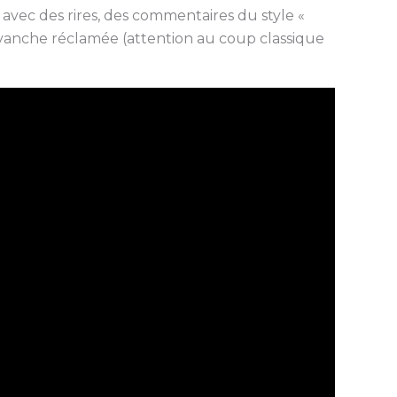
vec des rires, des commentaires du style «
revanche réclamée (attention au coup classique