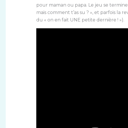
pour maman ou papa. Le jeu se termine a
mais comment t’as su ? », et parfois la 
du « on en fait UNE petite dernière ! »).