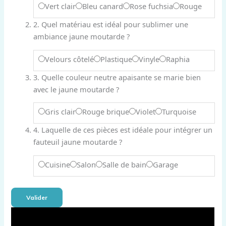
Vert clair
Bleu canard
Rose fuchsia
Rouge
2. Quel matériau est idéal pour sublimer une
ambiance jaune moutarde ?
Velours côtelé
Plastique
Vinyle
Raphia
3. Quelle couleur neutre apaisante se marie bien
avec le jaune moutarde ?
Gris clair
Rouge brique
Violet
Turquoise
4. Laquelle de ces pièces est idéale pour intégrer un
fauteuil jaune moutarde ?
Cuisine
Salon
Salle de bain
Garage
Valider