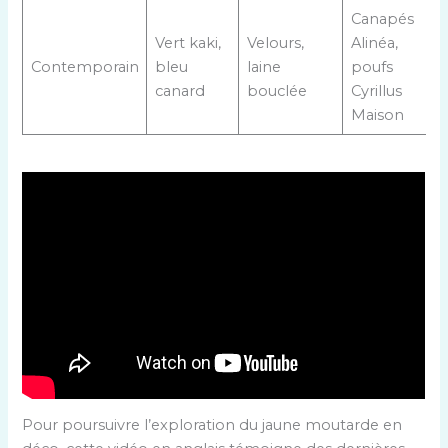
Canapés
Vert kaki,
Velours,
Alinéa,
Contemporain
bleu
laine
poufs
canard
bouclée
Cyrillus
Maison
Pour poursuivre l’exploration du jaune moutarde en