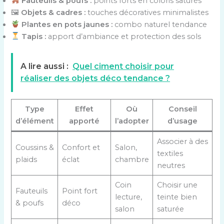
Fauteuils & poufs :
points forts en coloris saturés
🖼
Objets & cadres :
touches décoratives minimalistes
Plantes en pots jaunes :
combo naturel tendance
Tapis :
apport d’ambiance et protection des sols
A lire aussi :
Quel ciment choisir pour
réaliser des objets déco tendance ?
Type
Effet
Où
Conseil
d’élément
apporté
l’adopter
d’usage
Associer à des
Coussins &
Confort et
Salon,
textiles
plaids
éclat
chambre
neutres
Coin
Choisir une
Fauteuils
Point fort
lecture,
teinte bien
& poufs
déco
salon
saturée