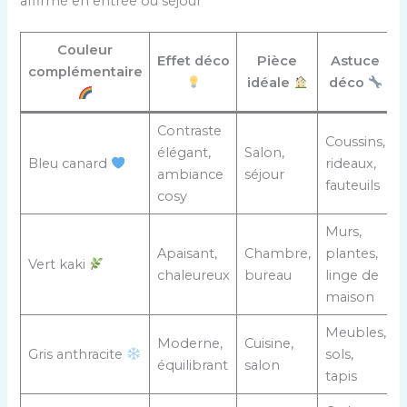
affirmé en entrée ou séjour
Couleur
Effet déco
Pièce
Astuce
complémentaire
idéale
déco
Contraste
Coussins,
élégant,
Salon,
Bleu canard
rideaux,
ambiance
séjour
fauteuils
cosy
Murs,
Apaisant,
Chambre,
plantes,
Vert kaki
chaleureux
bureau
linge de
maison
Meubles,
Moderne,
Cuisine,
Gris anthracite
sols,
équilibrant
salon
tapis