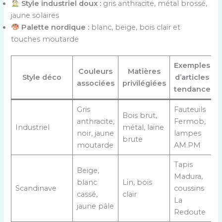
Style industriel doux :
gris anthracite, métal brossé,
jaune solaires
Palette nordique :
blanc, beige, bois clair et
touches moutarde
Exemples
Couleurs
Matières
Style déco
d’articles
associées
privilégiées
tendance
Gris
Fauteuils
Bois brut,
anthracite,
Fermob,
Industriel
métal, laine
noir, jaune
lampes
brute
moutarde
AM.PM
Tapis
Beige,
Madura,
blanc
Lin, bois
Scandinave
coussins
cassé,
clair
La
jaune pâle
Redoute