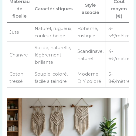
Matériau
Coût
Style
de
Caractéristiques
moyen
associé
ficelle
(€)
Naturel, rugueux,
Bohème,
3-
Jute
couleur beige
rustique
5€/mètre
Solide, naturelle,
Scandinave,
4-
Chanvre
légèrement
naturel
6€/mètre
brillante
Coton
Souple, coloré,
Moderne,
5-
tressé
facile à teindre
DIY coloré
8€/mètre