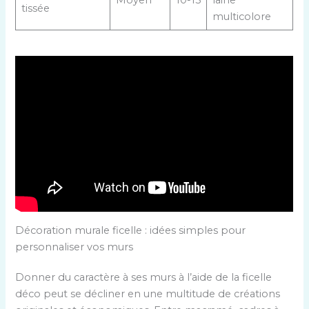
Moyen
10-15
laine
tissée
multicolore
Décoration murale ficelle : idées simples pour
personnaliser vos murs
Donner du caractère à ses murs à l’aide de la ficelle
déco peut se décliner en une multitude de créations