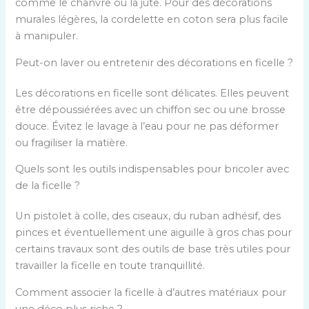
n
comme le chanvre ou la jute. Pour des décorations
r
s
e
murales légères, la cordelette en coton sera plus facile
é
e
z
à manipuler.
p
p
u
o
Peut-on laver ou entretenir des décorations en ficelle ?
o
n
n
u
e
s
Les décorations en ficelle sont délicates. Elles peuvent
r
r
e
être dépoussiérées avec un chiffon sec ou une brosse
l
é
p
douce. Évitez le lavage à l’eau pour ne pas déformer
a
p
o
ou fragiliser la matière.
q
o
u
u
n
Quels sont les outils indispensables pour bricoler avec
r
e
s
de la ficelle ?
l
s
e
a
t
Un pistolet à colle, des ciseaux, du ruban adhésif, des
p
q
i
pinces et éventuellement une aiguille à gros chas pour
o
u
o
certains travaux sont des outils de base très utiles pour
u
e
n
travailler la ficelle en toute tranquillité.
r
s
1
l
t
Comment associer la ficelle à d’autres matériaux pour
a
i
une déco plus riche ?