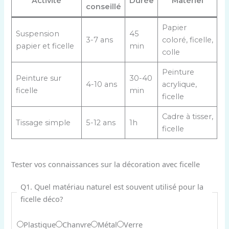
Activité
Durée
Matériel
conseillé
Papier
Suspension
45
3-7 ans
coloré, ficelle,
papier et ficelle
min
colle
Peinture
Peinture sur
30-40
4-10 ans
acrylique,
ficelle
min
ficelle
Cadre à tisser,
Tissage simple
5-12 ans
1h
ficelle
Tester vos connaissances sur la décoration avec ficelle
Q1. Quel matériau naturel est souvent utilisé pour la
ficelle déco?
S
Plastique
Chanvre
Métal
Verre