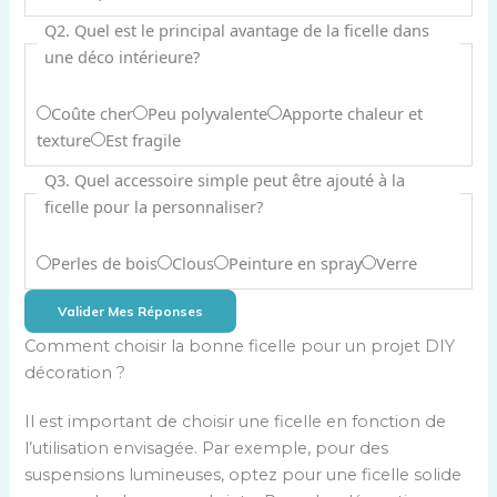
é
Q2. Quel est le principal avantage de la ficelle dans
l
une déco intérieure?
e
c
S
Coûte cher
Peu polyvalente
Apporte chaleur et
t
é
texture
Est fragile
i
l
o
Q3. Quel accessoire simple peut être ajouté à la
e
n
ficelle pour la personnaliser?
c
n
t
e
S
Perles de bois
Clous
Peinture en spray
Verre
i
z
é
o
u
Valider Mes Réponses
l
n
n
e
Comment choisir la bonne ficelle pour un projet DIY
n
e
c
décoration ?
e
r
t
z
é
i
Il est important de choisir une ficelle en fonction de
u
p
o
l’utilisation envisagée. Par exemple, pour des
n
o
n
suspensions lumineuses, optez pour une ficelle solide
e
n