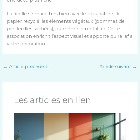
q
o
u
La ficelle se marie très bien avec le bois naturel, le
n
e
papier recyclé, les éléments végétaux (pommes de
2
s
pin, feuilles séchées), ou même le métal fin. Cette
t
association enrichit l’aspect visuel et apporte du relief à
i
votre décoration.
o
n
3
←
Article précédent
Article suivant
→
Les articles en lien