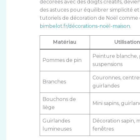
décorées avec des doigts créatifs, devien
des astuces pour équilibrer simplicité et e
tutoriels de décoration de Noël comme 
bimbelot.fr/décorations-noël-maison
.
Matériau
Utilisatio
Peinture blanche, p
Pommes de pin
suspensions
Couronnes, centres
Branches
guirlandes
Bouchons de
Mini sapins, guirla
liège
Guirlandes
Décoration sapin, 
lumineuses
fenêtres