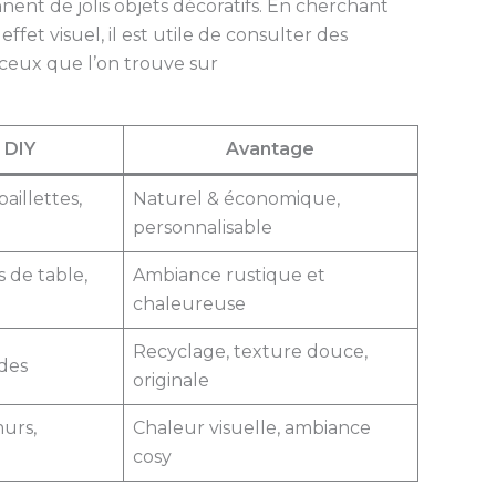
nent de jolis objets décoratifs. En cherchant
ffet visuel, il est utile de consulter des
ceux que l’on trouve sur
n DIY
Avantage
aillettes,
Naturel & économique,
personnalisable
 de table,
Ambiance rustique et
chaleureuse
Recyclage, texture douce,
ndes
originale
murs,
Chaleur visuelle, ambiance
cosy