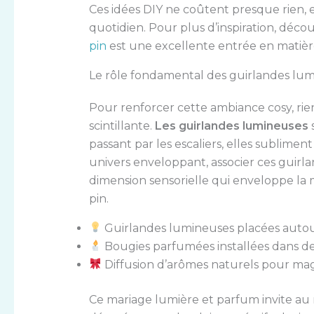
Ces idées DIY ne coûtent presque rien, 
quotidien. Pour plus d’inspiration, déc
pin
est une excellente entrée en matière p
Le rôle fondamental des guirlandes lu
Pour renforcer cette ambiance cosy, rie
scintillante.
Les guirlandes lumineuses
s
passant par les escaliers, elles sublimen
univers enveloppant, associer ces guir
dimension sensorielle qui enveloppe la 
pin.
Guirlandes lumineuses placées autour
Bougies parfumées installées dans d
Diffusion d’arômes naturels pour mag
Ce mariage lumière et parfum invite au 