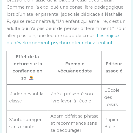
pression, on laisse de la place à l’essai et au plaisir.
Comme me l’a expliqué une conseillère pédagogique
lors d’un atelier parental (spéciale dédicace à Nathalie
F., qui se reconnaîtra !), “Un enfant qui aime lire, c’est un
adulte qui n’a pas peur de penser différemment.” Pour
aller plus loin, une lecture coup de cœur :
Les enjeux
du développement psychomoteur chez l’enfant
.
Effet de la
lecture sur la
Exemple
Editeur
confiance en
vécu/anecdote
associé
soi
L’Ecole
Parler devant la
Zoé a présenté son
des
classe
livre favori à l’école
Loisirs
Adam défait sa phrase
S’auto-corriger
Papier
et recommence sans
sans crainte
Bulle
se décourager