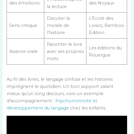
des émotions
des Noyaux
la lecture
Discuter la
L’Ecole des
Sens critique
morale de
Loisirs, Bamboo
l’histoire
Édition
Raconter le livre
Les éditions du
Aisance orale
avec ses propres
Rouergue
mots
Au fil des livres, le langage s’infuse et les histoires
imprègnent le quotidien. Un bon support valant
mieux qu’un long discours, voici un exemple
d’accompagnement :
Psychomotricité et
développement du langage
chez les enfants.