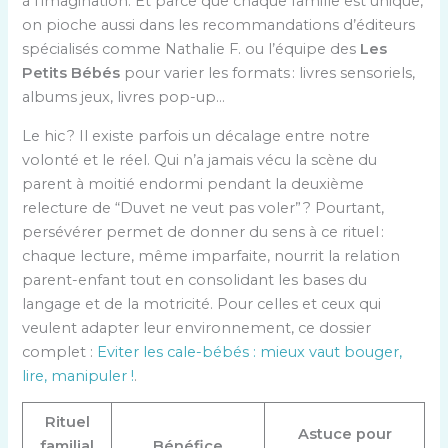
à l’imagination. Et parce que chaque famille est unique,
on pioche aussi dans les recommandations d’éditeurs
spécialisés comme Nathalie F. ou l’équipe des
Les
Petits Bébés
pour varier les formats : livres sensoriels,
albums jeux, livres pop-up…
Le hic ? Il existe parfois un décalage entre notre
volonté et le réel. Qui n’a jamais vécu la scène du
parent à moitié endormi pendant la deuxième
relecture de “Duvet ne veut pas voler” ? Pourtant,
persévérer permet de donner du sens à ce rituel :
chaque lecture, même imparfaite, nourrit la relation
parent-enfant tout en consolidant les bases du
langage et de la motricité. Pour celles et ceux qui
veulent adapter leur environnement, ce dossier
complet :
Eviter les cale-bébés : mieux vaut bouger,
lire, manipuler !
.
Rituel
Astuce pour
familial
Bénéfice