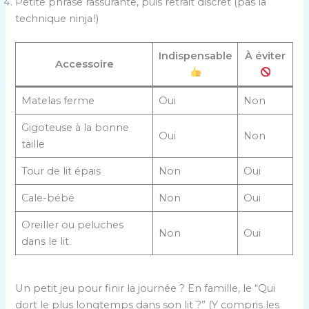
Petite phrase rassurante, puis retrait discret (pas la
technique ninja !)
Indispensable
À éviter
Accessoire
Matelas ferme
Oui
Non
Gigoteuse à la bonne
Oui
Non
taille
Tour de lit épais
Non
Oui
Cale-bébé
Non
Oui
Oreiller ou peluches
Non
Oui
dans le lit
Un petit jeu pour finir la journée ? En famille, le “Qui
dort le plus longtemps dans son lit ?” (Y compris les