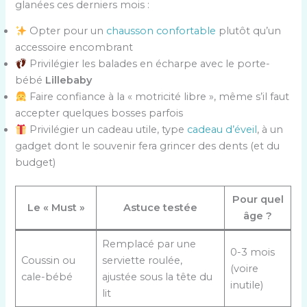
glanées ces derniers mois :
Opter pour un
chausson confortable
plutôt qu’un
accessoire encombrant
Privilégier les balades en écharpe avec le porte-
bébé
Lillebaby
Faire confiance à la « motricité libre », même s’il faut
accepter quelques bosses parfois
Privilégier un cadeau utile, type
cadeau d’éveil
, à un
gadget dont le souvenir fera grincer des dents (et du
budget)
Pour quel
Le « Must »
Astuce testée
âge ?
Remplacé par une
0-3 mois
Coussin ou
serviette roulée,
(voire
cale-bébé
ajustée sous la tête du
inutile)
lit