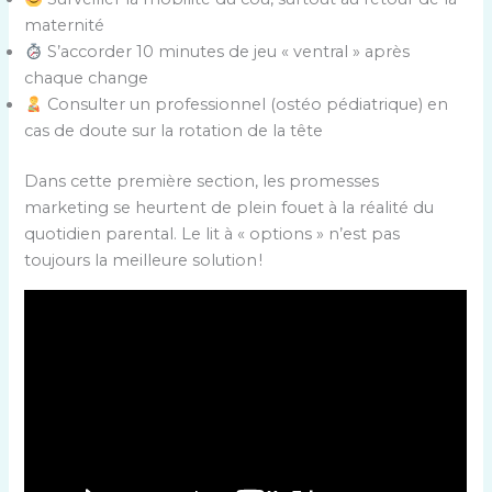
maternité
S’accorder 10 minutes de jeu « ventral » après
chaque change
Consulter un professionnel (ostéo pédiatrique) en
cas de doute sur la rotation de la tête
Dans cette première section, les promesses
marketing se heurtent de plein fouet à la réalité du
quotidien parental. Le lit à « options » n’est pas
toujours la meilleure solution !