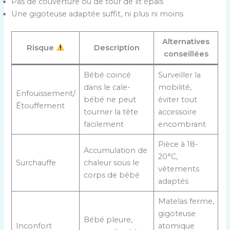
Pas de couverture ou de tour de lit épais
Une gigoteuse adaptée suffit, ni plus ni moins
Alternatives
Risque
Description
conseillées
Bébé coincé
Surveiller la
dans le cale-
mobilité,
Enfouissement/
bébé ne peut
éviter tout
Étouffement
tourner la tête
accessoire
facilement
encombrant
Pièce à 18-
Accumulation de
20°C,
Surchauffe
chaleur sous le
vêtements
corps de bébé
adaptés
Matelas ferme,
gigoteuse
Bébé pleure,
Inconfort
atomique