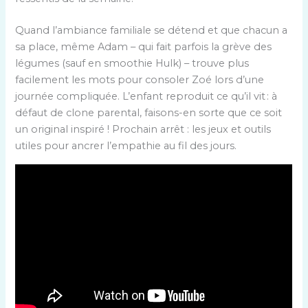
Quand l’ambiance familiale se détend et que chacun a
sa place, même Adam – qui fait parfois la grève des
légumes (sauf en smoothie Hulk) – trouve plus
facilement les mots pour consoler Zoé lors d’une
journée compliquée. L’enfant reproduit ce qu’il vit : à
défaut de clone parental, faisons-en sorte que ce soit
un original inspiré ! Prochain arrêt : les jeux et outils
utiles pour ancrer l’empathie au fil des jours.