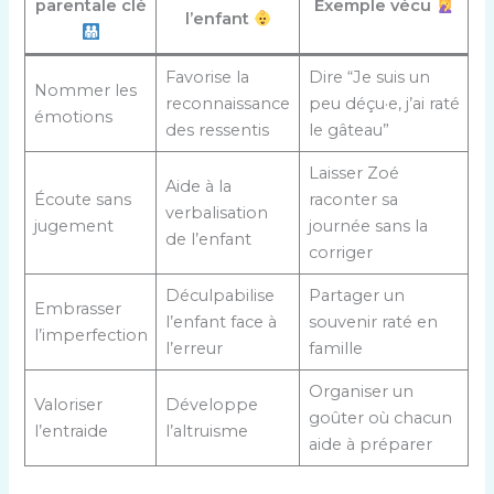
parentale clé
Exemple vécu
l’enfant
Favorise la
Dire “Je suis un
Nommer les
reconnaissance
peu déçu·e, j’ai raté
émotions
des ressentis
le gâteau”
Laisser Zoé
Aide à la
Écoute sans
raconter sa
verbalisation
jugement
journée sans la
de l’enfant
corriger
Déculpabilise
Partager un
Embrasser
l’enfant face à
souvenir raté en
l’imperfection
l’erreur
famille
Organiser un
Valoriser
Développe
goûter où chacun
l’entraide
l’altruisme
aide à préparer