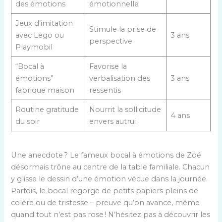
des émotions
émotionnelle
Jeux d’imitation
Stimule la prise de
avec Lego ou
3 ans
perspective
Playmobil
“Bocal à
Favorise la
émotions”
verbalisation des
3 ans
fabrique maison
ressentis
Routine gratitude
Nourrit la sollicitude
4 ans
du soir
envers autrui
Une anecdote ? Le fameux bocal à émotions de Zoé
désormais trône au centre de la table familiale. Chacun
y glisse le dessin d’une émotion vécue dans la journée.
Parfois, le bocal regorge de petits papiers pleins de
colère ou de tristesse – preuve qu’on avance, même
quand tout n’est pas rose ! N’hésitez pas à découvrir les