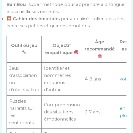
BamBou
: super méthode pour apprendre à distinguer
et accueillir ses ressentis.
Cahier des émotions
personnalisé : coller, dessiner,
écrire ses petites et grandes émotions.
Âge
Ress
Outil ou jeu
Objectif
recommandé
asso
empathique
Jeux
Identifier et
d’association
nommer les
4-8 ans
voir p
ou
émotions
d’observation
d’autrui
Puzzles
Compréhension
narratifs sur
en sav
des situations
3-7 ans
les
plus
émotionnelles
sentiments