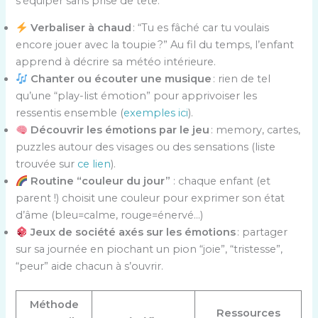
s’équiper sans prise de tête.
Verbaliser à chaud
: “Tu es fâché car tu voulais
encore jouer avec la toupie ?” Au fil du temps, l’enfant
apprend à décrire sa météo intérieure.
Chanter ou écouter une musique
: rien de tel
qu’une “play-list émotion” pour apprivoiser les
ressentis ensemble (
exemples ici
).
Découvrir les émotions par le jeu
: memory, cartes,
puzzles autour des visages ou des sensations (liste
trouvée sur
ce lien
).
Routine “couleur du jour”
: chaque enfant (et
parent !) choisit une couleur pour exprimer son état
d’âme (bleu=calme, rouge=énervé…)
Jeux de société axés sur les émotions
: partager
sur sa journée en piochant un pion “joie”, “tristesse”,
“peur” aide chacun à s’ouvrir.
Méthode
Ressources