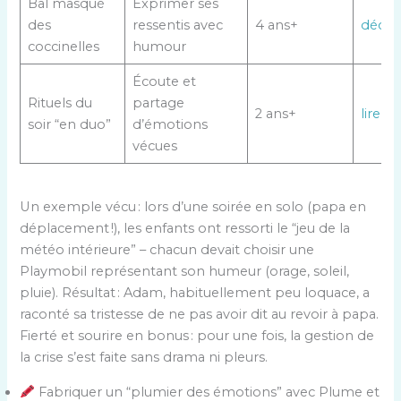
Bal masqué
Exprimer ses
des
ressentis avec
4 ans+
décou
coccinelles
humour
Écoute et
Rituels du
partage
2 ans+
lire ici
soir “en duo”
d’émotions
vécues
Un exemple vécu : lors d’une soirée en solo (papa en
déplacement !), les enfants ont ressorti le “jeu de la
météo intérieure” – chacun devait choisir une
Playmobil représentant son humeur (orage, soleil,
pluie). Résultat : Adam, habituellement peu loquace, a
raconté sa tristesse de ne pas avoir dit au revoir à papa.
Fierté et sourire en bonus : pour une fois, la gestion de
la crise s’est faite sans drama ni pleurs.
Fabriquer un “plumier des émotions” avec Plume et