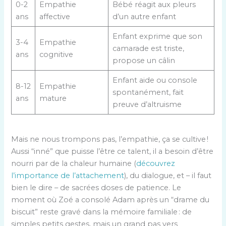
0-2
Empathie
Bébé réagit aux pleurs
ans
affective
d’un autre enfant
Enfant exprime que son
3-4
Empathie
camarade est triste,
ans
cognitive
propose un câlin
Enfant aide ou console
8-12
Empathie
spontanément, fait
ans
mature
preuve d’altruisme
Mais ne nous trompons pas, l’empathie, ça se cultive !
Aussi “inné” que puisse l’être ce talent, il a besoin d’être
nourri par de la chaleur humaine (
découvrez
l’importance de l’attachement
), du dialogue, et – il faut
bien le dire – de sacrées doses de patience. Le
moment où Zoé a consolé Adam après un “drame du
biscuit” reste gravé dans la mémoire familiale : de
simples petits gestes, mais un grand pas vers