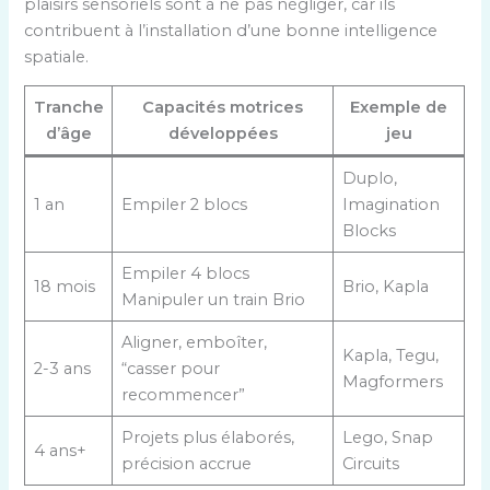
plaisirs sensoriels sont à ne pas négliger, car ils
contribuent à l’installation d’une bonne intelligence
spatiale.
Tranche
Capacités motrices
Exemple de
d’âge
développées
jeu
Duplo,
1 an
Empiler 2 blocs
Imagination
Blocks
Empiler 4 blocs
18 mois
Brio, Kapla
Manipuler un train Brio
Aligner, emboîter,
Kapla, Tegu,
2-3 ans
“casser pour
Magformers
recommencer”
Projets plus élaborés,
Lego, Snap
4 ans+
précision accrue
Circuits