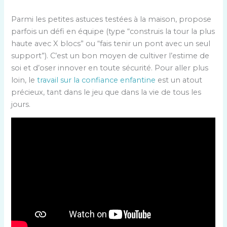
Parmi les petites astuces testées à la maison, propose
parfois un défi en équipe (type “construis la tour la plus
haute avec X blocs” ou “fais tenir un pont avec un seul
support”). C’est un bon moyen de cultiver l’estime de
soi et d’oser innover en toute sécurité. Pour aller plus
loin, le
travail sur la confiance enfantine
est un atout
précieux, tant dans le jeu que dans la vie de tous les
jours.