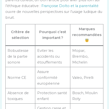
parents curieux, un bon article pour aller plus loin sur
l’éthique éducative :
Françoise Dolto et la parentalité
ouvre de nouvelles perspectives sur l’usage ludique du
bruit.
Marques
Critère de
Pourquoi c’est
recommandées
sélection
important ?
Robustesse
Eviter les
Mopar,
de la partie
accidents ou
Brembo,
sonore
étouffements
Michelin
Assure
Norme CE
conformité
Valeo, Pirelli
européenne
Absence de
Protection santé
Bosch, Moulin
toxiques
enfant
Roty
Gestion casse et