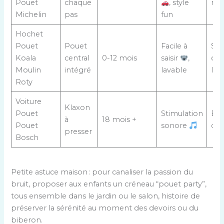
Pouet
chaque
, style
répé
Michelin
pas
fun
Hochet
Pouet
Pouet
Facile à
Sen
Koala
central
0-12 mois
saisir
,
de
Moulin
intégré
lavable
las
Roty
Voiture
Klaxon
Pouet
Stimulation
Bes
à
18 mois +
Pouet
sonore
de 
presser
Bosch
Petite astuce maison : pour canaliser la passion du
bruit, proposer aux enfants un créneau “pouet party”,
tous ensemble dans le jardin ou le salon, histoire de
préserver la sérénité au moment des devoirs ou du
biberon.