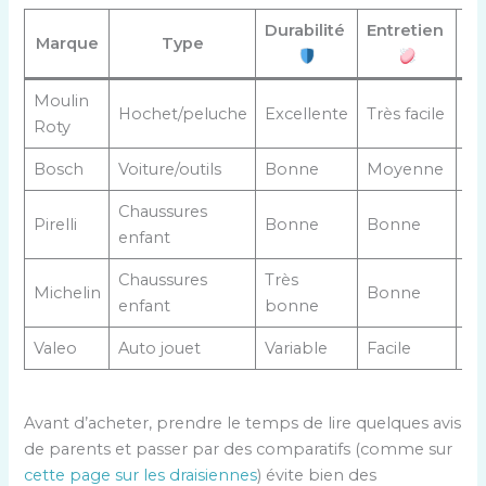
Durabilité
Entretien
Marque
Type
co
Moulin
Hochet/peluche
Excellente
Très facile
15
Roty
Bosch
Voiture/outils
Bonne
Moyenne
13
Chaussures
Pirelli
Bonne
Bonne
30
enfant
Chaussures
Très
Michelin
Bonne
32
enfant
bonne
Valeo
Auto jouet
Variable
Facile
20
Avant d’acheter, prendre le temps de lire quelques avis
de parents et passer par des comparatifs (comme sur
cette page sur les draisiennes
) évite bien des