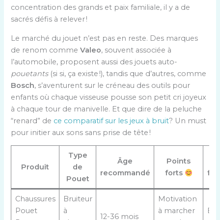
concentration des grands et paix familiale, il y a de
sacrés défis à relever !
Le marché du jouet n’est pas en reste. Des marques
de renom comme
Valeo
, souvent associée à
l’automobile, proposent aussi des jouets auto-
pouetants
(si si, ça existe !), tandis que d’autres, comme
Bosch
, s’aventurent sur le créneau des outils pour
enfants où chaque visseuse pousse son petit cri joyeux
à chaque tour de manivelle. Et que dire de la peluche
“renard” de
ce comparatif sur les jeux à bruit
? Un must
pour initier aux sons sans prise de tête !
Type
Âge
Points
P
Produit
de
recommandé
forts
fai
Pouet
Chaussures
Bruiteur
Motivation
Pouet
à
à marcher
Bru
12-36 mois