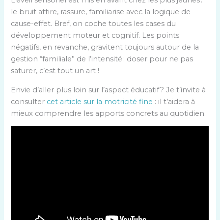
L’éveil sensoriel est mis en avant chez les plus jeunes :
le bruit attire, rassure, familiarise avec la logique de
cause-effet. Bref, on coche toutes les cases du
développement moteur et cognitif. Les points
négatifs, en revanche, gravitent toujours autour de la
gestion “familiale” de l’intensité : doser pour ne pas
saturer, c’est tout un art !
Envie d’aller plus loin sur l’aspect éducatif ? Je t’invite à
consulter
cet article sur la motricité fine
: il t’aidera à
mieux comprendre les apports concrets au quotidien.