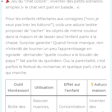
Jeu du “chat coloré” : inventer des petits scénarios
simples (« le chat vert part en balade… »)
Pour les enfants réfractaires aux consignes (“non, je
veux pas trier les bâtons !”), voilà une astuce testée :
proposer de “cacher” les objets de même couleur
dans la maison et de laisser seul l’enfant partir à la
chasse. Surprise garantie ! Quand l’envie manque, rien
n’interdit de tourner un peu l’apprentissage en
rigolade : demander “quelle couleur a le boudin de
papa ?” fait partie du quotidien. Oui, la parentalité, c’est
parfois le festival du nonsense, et quelque part, c’est ça
qui marche.
Outil
Effet sur
Astuce
Utilisation
Montessori
l’enfant
maison
Associer
Inventer
Boîte des
nuances,
Concentration
des