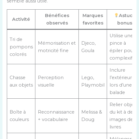
semblé aussi utile.
Bénéfices
Marques
Astuce
Activité
observés
favorites
bonus
Utilise une
Tri de
Mémorisation et
Djeco,
pince à
pompons
motricité fine
Goula
épiler pour
colorés
complexifier 
Inclure
Chasse
Perception
Lego,
l’extérieur
aux objets
visuelle
Playmobil
lors d’une
balade
Relier objets
Boîte à
Reconnaissance
Melissa &
du kit à des
couleurs
+ vocabulaire
Doug
images de
livres
Mélanger,