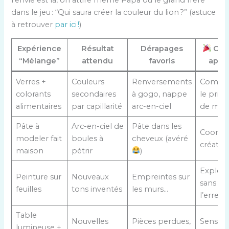
dans le jeu : “Qui saura créer la couleur du lion ?” (astuce
à retrouver
par ici !
)
Expérience
Résultat
Dérapages
Ce 
“Mélange”
attendu
favoris
appr
Verres +
Couleurs
Renversements
Compr
colorants
secondaires
à gogo, nappe
le princ
alimentaires
par capillarité
arc-en-ciel
de mél
Pâte à
Arc-en-ciel de
Pâte dans les
Coordin
modeler fait
boules à
cheveux (avéré
créativi
maison
pétrir
)
Explora
Peinture sur
Nouveaux
Empreintes sur
sans pe
feuilles
tons inventés
les murs…
l’erreur
Table
Nouvelles
Pièces perdues,
Sens de
lumineuse +