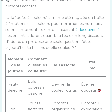
Jouer à la marchande, demander la couleur des
aliments achetés
Ici, la “boîte à couleurs” a même été recyclée en boîte
à émotions (les couleurs pour nommer les humeurs,
selon le moment – exemple inspirant
à découvrir là
).
Les enfants adorent quand, au lieu d’un long discours
d’adulte, on propose une seule question : “et toi,
aujourd’hui, tu te sens quelle couleur ?”.
Moment
Comment
Effet +
de la
glisser les
Jeu associé
Emoji
journée
couleurs ?
Bols
Petit-
Deviner la
Éveil en
colorés à
déjeuner
couleur du jus
douceur
désigner
Jouets
Compter,
Détente +
Bain
flottants
organiser les
exploration