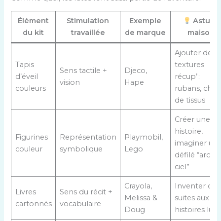
Élément
Stimulation
Exemple
Astuce
du kit
travaillée
de marque
maison
Ajouter des
Tapis
textures
Sens tactile +
Djeco,
d’éveil
récup’ :
vision
Hape
couleurs
rubans, chut
de tissus
Créer une
histoire,
Figurines
Représentation
Playmobil,
imaginer un
couleur
symbolique
Lego
défilé “arc-e
ciel”
Crayola,
Inventer des
Livres
Sens du récit +
Melissa &
suites aux
cartonnés
vocabulaire
Doug
histoires lues