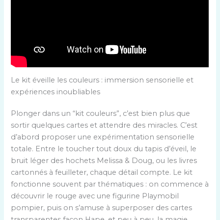
Le kit éveille les couleurs : immersion sensorielle et
expériences inoubliables
Plonger dans un “kit couleurs”, c’est bien plus que
sortir quelques cartes et attendre des miracles. C’est
d’abord proposer une expérimentation sensorielle
totale. Entre le toucher tout doux du tapis d’éveil, le
bruit léger des hochets Melissa & Doug, ou les livres
cartonnés à feuilleter, chaque détail compte. Le kit
fonctionne souvent par thématiques : on commence à
découvrir le rouge avec une figurine Playmobil
pompier, puis on s’amuse à superposer des cartes
transparentes façon Hape, et peu à peu, la magie