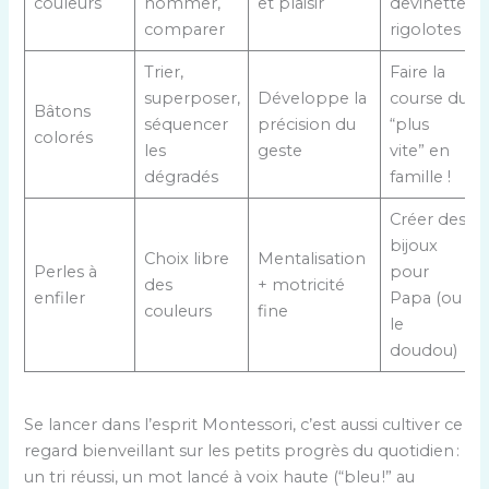
couleurs
nommer,
et plaisir
devinettes
comparer
rigolotes
Trier,
Faire la
superposer,
Développe la
course du
Bâtons
séquencer
précision du
“plus
colorés
les
geste
vite” en
dégradés
famille !
Créer des
bijoux
Choix libre
Mentalisation
Perles à
pour
des
+ motricité
enfiler
Papa (ou
couleurs
fine
le
doudou)
Se lancer dans l’esprit Montessori, c’est aussi cultiver ce
regard bienveillant sur les petits progrès du quotidien :
un tri réussi, un mot lancé à voix haute (“bleu !” au