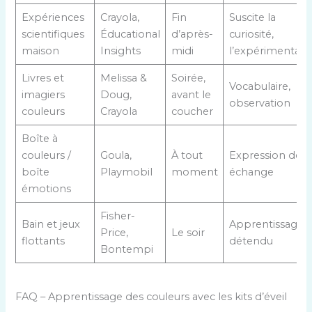
Expériences
Crayola,
Fin
Suscite la
scientifiques
Éducational
d’après-
curiosité,
maison
Insights
midi
l’expérimentati
Livres et
Melissa &
Soirée,
Vocabulaire,
imagiers
Doug,
avant le
observation
couleurs
Crayola
coucher
Boîte à
couleurs /
Goula,
À tout
Expression de so
boîte
Playmobil
moment
échange
émotions
Fisher-
Bain et jeux
Apprentissage
Price,
Le soir
flottants
détendu
Bontempi
FAQ – Apprentissage des couleurs avec les kits d’éveil