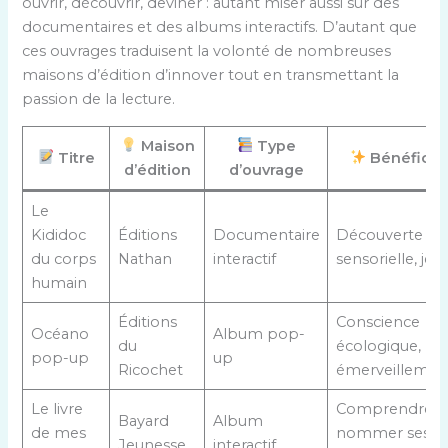
ouvrir, découvrir, deviner : autant miser aussi sur des
documentaires et des albums interactifs. D’autant que
ces ouvrages traduisent la volonté de nombreuses
maisons d’édition d’innover tout en transmettant la
passion de la lecture.
Maison
Type
Titre
Bénéfice
d’édition
d’ouvrage
Le
Kididoc
Éditions
Documentaire
Découverte
du corps
Nathan
interactif
sensorielle, jeu
humain
Éditions
Conscience
Océano
Album pop-
du
écologique,
pop-up
up
Ricochet
émerveillemen
Le livre
Comprendre e
Bayard
Album
de mes
nommer ses
Jeunesse
interactif