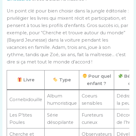
Un point clé pour bien choisir dans la jungle éditoriale :
privilégier les livres qui mixent récit et participation, et
pensent à tous les profils d’enfants. Gros succès ici, par
exemple, pour “Cherche et trouve autour du monde”
(Bayard Jeunesse) dans la voiture pendant les
vacances en famille. Adam, trois ans, joue à son
rythme, tandis que Zoé, six ans, fait la maîtresse… c’est
dire si ça met tout le monde d’accord !
Pour quel
Béné
Livre
Type
enfant ?
clé
Album
Coeurs
Dédrama
Cornebidouille
humoristique
sensibles
la peur
Les P’tites
Série
Fureteurs
Découve
Poules
désopilante
curieux
de l’hu
Cherche et
Observateurs
Dévelop