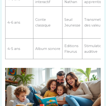
interactif
Nathan
apprentissa
Conte
Seuil
Transmettre
4-6 ans
classique
Jeunesse
des valeurs
Editions
Stimulation
4-5 ans
Album sonore
Fleurus
auditive