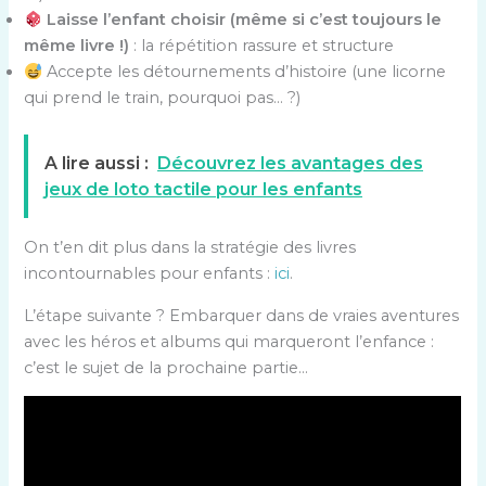
Laisse l’enfant choisir (même si c’est toujours le
même livre !)
: la répétition rassure et structure
Accepte les détournements d’histoire (une licorne
qui prend le train, pourquoi pas… ?)
A lire aussi :
Découvrez les avantages des
jeux de loto tactile pour les enfants
On t’en dit plus dans la stratégie des livres
incontournables pour enfants :
ici
.
L’étape suivante ? Embarquer dans de vraies aventures
avec les héros et albums qui marqueront l’enfance :
c’est le sujet de la prochaine partie…