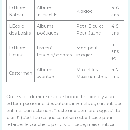
Éditions
Albums
4-6
V
Kididoc
Nathan
interactifs
ans
a
L’École
Albums
Petit-Bleu et
4-5
L
des Loisirs
poétiques
Petit-Jaune
ans
l
4
Editions
Livres à
Mon petit
ans
S
Fleurus
toucher/sonores
imagier
et +
Albums
Max et les
4-7
Casterman
E
aventure
Maximonstres
ans
On le voit : derrière chaque bonne histoire, il y a un
éditeur passionné, des auteurs inventifs et, surtout, des
enfants qui réclament “Juste une dernière page, s’il te
plaît !” (c’est fou ce que ce refrain est efficace pour
retarder le coucher… parfois, on cède, mais chut, ça