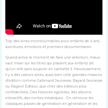
Top des livres incontournables pour enfants de 4 ans :
aventures, émotions et premiers documentaires
Quand arrive le moment de faire une sélection, mieux
vaut miser sur les titres qui plaisent aux enfants (et
qu’on relit sans soupirer en cachette !). Heureusement,
il y a des valeurs sûres, aussi bien côté grandes maisons
d’édition comme Gallimard Jeunesse, Bayard Jeunesse
ou Rageot Éditeur, que chez des éditeurs plus
confidentiels. Des histoires rigolotes, des albums
interactifs, des contes initiatiques… On retrouve les
classiques passés de génération en génération et les