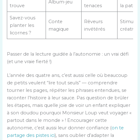
Album-jeu
trouve
tenaces
la patie
Savez-vous
Conte
Rêveurs
Stimulat
planter les
magique
invétérés
créative
licornes ?
Passer de la lecture guidée à l’autonomie : un vrai défi
(et une vraie fierté !)
L’année des quatre ans, c’est aussi celle où beaucoup
de petits veulent “lire tout seuls” — comprendre
tourner les pages, répéter les phrases entendues, se
raconter l’histoire à leur sauce. Pas question de brûler
les étapes, mais quelle joie de voir un enfant expliquer
à son doudou pourquoi Monsieur Loup veut voyager «
partout dans le monde » ! Encourager cette
autonomie, c’est aussi leur donner confiance (
on te
partage des pistes ici
), sans oublier d’adapter la