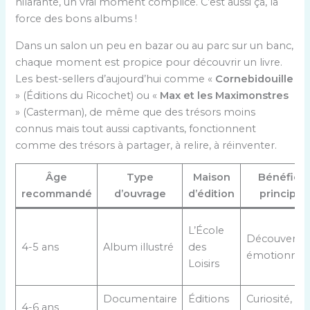
hilarante, un vrai moment complice. C’est aussi ça, la
force des bons albums !
Dans un salon un peu en bazar ou au parc sur un banc,
chaque moment est propice pour découvrir un livre.
Les best-sellers d’aujourd’hui comme «
Cornebidouille
» (Éditions du Ricochet) ou «
Max et les Maximonstres
» (Casterman), de même que des trésors moins
connus mais tout aussi captivants, fonctionnent
comme des trésors à partager, à relire, à réinventer.
Âge
Type
Maison
Bénéfice
recommandé
d’ouvrage
d’édition
principal
L’École
Découverte
4-5 ans
Album illustré
des
émotionnell
Loisirs
Documentaire
Éditions
Curiosité,
4-6 ans