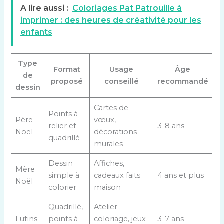
A lire aussi :
Coloriages Pat Patrouille à
imprimer : des heures de créativité pour les
enfants
Type
Format
Usage
Âge
de
proposé
conseillé
recommandé
dessin
Cartes de
Points à
Père
vœux,
relier et
3-8 ans
Noël
décorations
quadrillé
murales
Dessin
Affiches,
Mère
simple à
cadeaux faits
4 ans et plus
Noël
colorier
maison
Quadrillé,
Atelier
Lutins
points à
coloriage, jeux
3-7 ans