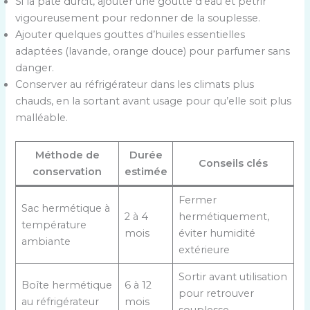
Si la pâte durcit, ajouter une goutte d’eau et pétrir
vigoureusement pour redonner de la souplesse.
Ajouter quelques gouttes d’huiles essentielles
adaptées (lavande, orange douce) pour parfumer sans
danger.
Conserver au réfrigérateur dans les climats plus
chauds, en la sortant avant usage pour qu’elle soit plus
malléable.
Méthode de
Durée
Conseils clés
conservation
estimée
Fermer
Sac hermétique à
2 à 4
hermétiquement,
température
mois
éviter humidité
ambiante
extérieure
Sortir avant utilisation
Boîte hermétique
6 à 12
pour retrouver
au réfrigérateur
mois
souplesse