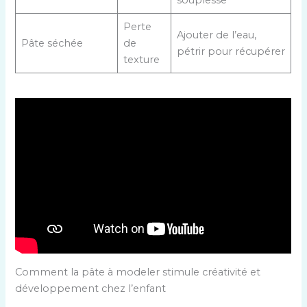
Perte
Ajouter de l’eau,
Pâte séchée
de
pétrir pour récupérer
texture
Comment la pâte à modeler stimule créativité et
développement chez l’enfant