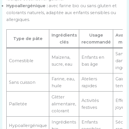
Hypoallergénique :
avec farine bio ou sans gluten et
colorants naturels, adaptée aux enfants sensibles ou
allergiques.
Ingrédients
Usage
Avant
Type de pâte
clés
recommandé
maje
Sans
Maïzena,
Enfants en
Comestible
danger
sucre, eau
bas âge
ingér
Farine, eau,
Ateliers
Gain d
Sans cuisson
huile
rapides
temp
Glitter
Activités
Effet
Pailletée
alimentaire,
festives
joyeux
colorant
Ingrédients
Enfants
Sécuri
Hypoallergénique