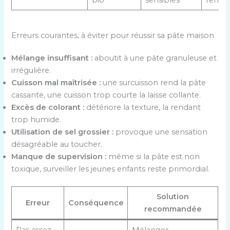
bio
sensibles
renfo
Erreurs courantes, à éviter pour réussir sa pâte maison
Mélange insuffisant :
aboutit à une pâte granuleuse et
irrégulière.
Cuisson mal maîtrisée :
une surcuisson rend la pâte
cassante, une cuisson trop courte la laisse collante.
Excès de colorant :
détériore la texture, la rendant
trop humide.
Utilisation de sel grossier :
provoque une sensation
désagréable au toucher.
Manque de supervision :
même si la pâte est non
toxique, surveiller les jeunes enfants reste primordial.
Solution
Erreur
Conséquence
recommandée
Pas assez
Mélanger