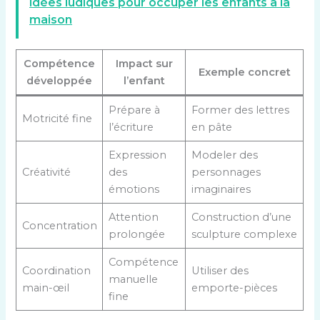
idées ludiques pour occuper les enfants à la
maison
Compétence
Impact sur
Exemple concret
développée
l’enfant
Prépare à
Former des lettres
Motricité fine
l’écriture
en pâte
Expression
Modeler des
Créativité
des
personnages
émotions
imaginaires
Attention
Construction d’une
Concentration
prolongée
sculpture complexe
Compétence
Coordination
Utiliser des
manuelle
main-œil
emporte-pièces
fine