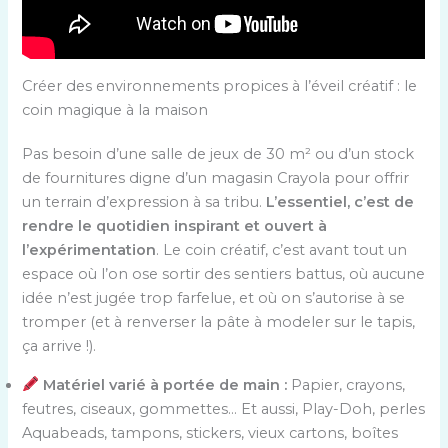
Créer des environnements propices à l’éveil créatif : le
coin magique à la maison
Pas besoin d’une salle de jeux de 30 m² ou d’un stock
de fournitures digne d’un magasin Crayola pour offrir
un terrain d’expression à sa tribu.
L’essentiel, c’est de
rendre le quotidien inspirant et ouvert à
l’expérimentation
. Le coin créatif, c’est avant tout un
espace où l’on ose sortir des sentiers battus, où aucune
idée n’est jugée trop farfelue, et où on s’autorise à se
tromper (et à renverser la pâte à modeler sur le tapis,
ça arrive !).
Matériel varié à portée de main :
Papier, crayons,
feutres, ciseaux, gommettes… Et aussi, Play-Doh, perles
Aquabeads, tampons, stickers, vieux cartons, boîtes