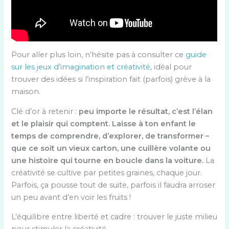
Pour aller plus loin, n’hésite pas à consulter ce
guide
sur les jeux d’imagination et créativité
, idéal pour
trouver des idées si l’inspiration fait (parfois) grève à la
maison.
Clé d’or à retenir :
peu importe le résultat, c’est l’élan
et le plaisir qui comptent. Laisse à ton enfant le
temps de comprendre, d’explorer, de transformer –
que ce soit un vieux carton, une cuillère volante ou
une histoire qui tourne en boucle dans la voiture.
La
créativité se cultive par petites graines, chaque jour.
Parfois, ça pousse tout de suite, parfois il faudra arroser
un peu avant d’en voir les fruits !
L’équilibre entre liberté et cadre : trouver le juste milieu