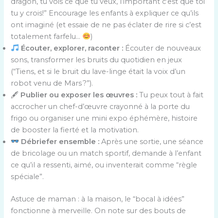
dragon, tu vois ce que tu veux, l’important c’est que toi
tu y crois!” Encourage les enfants à expliquer ce qu’ils
ont imaginé (et essaie de ne pas éclater de rire si c’est
totalement farfelu…
)
Écouter, explorer, raconter :
Écouter de nouveaux
sons, transformer les bruits du quotidien en jeux
(“Tiens, et si le bruit du lave-linge était la voix d’un
robot venu de Mars ?”).
🖋
Publier ou exposer les œuvres :
Tu peux tout à fait
accrocher un chef-d’œuvre crayonné à la porte du
frigo ou organiser une mini expo éphémère, histoire
de booster la fierté et la motivation.
Débriefer ensemble :
Après une sortie, une séance
de bricolage ou un match sportif, demande à l’enfant
ce qu’il a ressenti, aimé, ou inventerait comme “règle
spéciale”.
Astuce de maman : à la maison, le “bocal à idées”
fonctionne à merveille. On note sur des bouts de