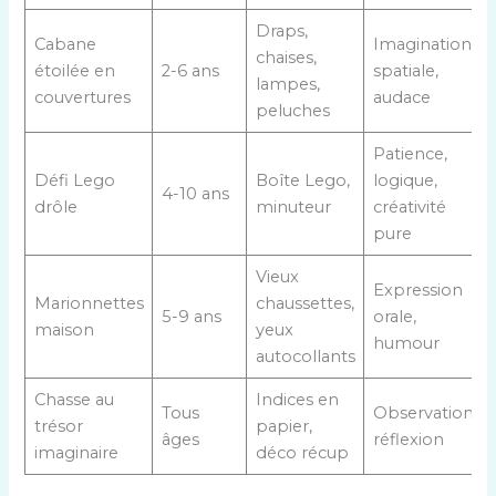
Draps,
Cabane
Imagination
chaises,
étoilée en
2-6 ans
spatiale,
lampes,
couvertures
audace
peluches
Patience,
Défi Lego
Boîte Lego,
logique,
4-10 ans
drôle
minuteur
créativité
pure
Vieux
Expression
Marionnettes
chaussettes,
5-9 ans
orale,
maison
yeux
humour
autocollants
Chasse au
Indices en
Tous
Observation,
trésor
papier,
âges
réflexion
imaginaire
déco récup