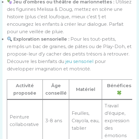
Jeu d’ombres ou théâtre de marionnettes :
Utilisez
des figurines Melissa & Doug, mettez en scène une
histoire (plus c’est loufoque, mieux c’est !) et
encouragez les enfants à créer leur dialogue. Parfait
pour une veillée de pluie.
Exploration sensorielle :
Pour les tout-petits,
remplis un bac de graines, de pâtes ou de Play-Doh, et
propose-leur d’y cacher des petits trésors à retrouver.
Découvre les bienfaits du
jeu sensoriel
pour
développer imagination et motricité.
Activité
Âge
Bénéfices
Matériel
proposée
conseillé
Travail
Feuilles,
d’équipe,
Peinture
3-8 ans
Crayola, eau,
expression
collaborative
tablier
des
émotions