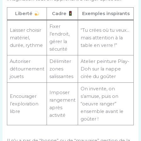
Liberté
Cadre
Exemples inspirants
Fixer
Laisser choisir
“Tu crées où tu veux…
l’endroit,
matériel,
mais attention à la
gérer la
durée, rythme
table en verre !”
sécurité
Autoriser
Délimiter
Atelier peinture Play-
détournement
zones
Doh sur la nappe
jouets
salissantes
cirée du goûter
On invente, on
Imposer
Encourager
s’amuse, puis on
rangement
l’exploration
“oeuvre ranger”
après
libre
ensemble avant le
activité
goûter !
Il n’y a pas de “bonne” ou de “mauvaise” gestion de la