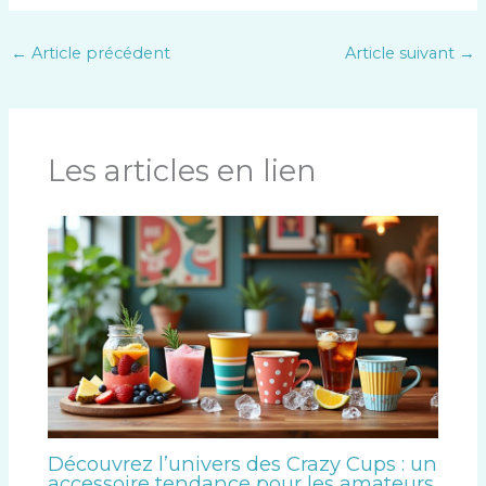
a
.
s
n
s
t
←
Article précédent
Article suivant
→
u
e
i
s
v
.
a
Les articles en lien
n
t
e
s
.
Découvrez l’univers des Crazy Cups : un
accessoire tendance pour les amateurs