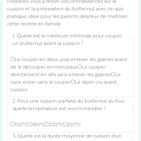
Préparez-vous à tester vos connaissances sur la
cuisson et la préparation du butternut avec ce quiz
pratique, idéal pour les parents désireux de maîtriser
cette recette en famille.
1. Quelle est la meilleure méthode pour couper
un butternut avant la cuisson ?
C
Le couper en deux, puis enlever les graines avant
h
de le découper en morceaux
Le couper
o
directement en dés sans enlever les graines
Le
i
cuire entier sans le couper
Le râper cru avant
s
cuisson
i
2. Pour une cuisson parfaite du butternut au four,
s
quelle température est recommandée ?
s
e
C
150°C
180°C
220°C
250°C
z
h
u
3. Quelle est la durée moyenne de cuisson d’un
o