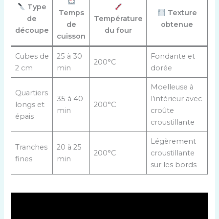
Type
Temps
Texture
de
Température
de
obtenue
découpe
du four
cuisson
Cubes de
25 à 30
Fondante et
200°C
2 cm
min
dorée
Moelleuse à
Quartiers
35 à 40
l’intérieur avec
longs et
200°C
min
croûte
épais
croustillante
Légèrement
Tranches
20 à 25
200°C
croustillante
fines
min
sur les bords