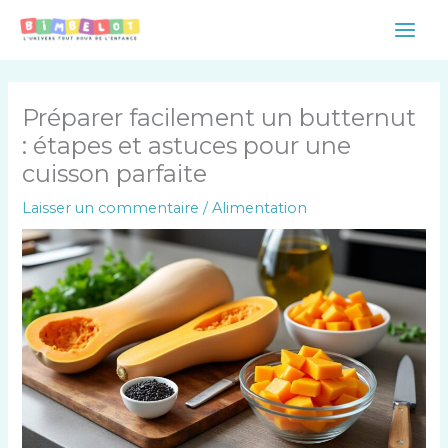
Aller
Main
au
Men
contenu
Préparer facilement un butternut
: étapes et astuces pour une
cuisson parfaite
Laisser un commentaire
/
Alimentation