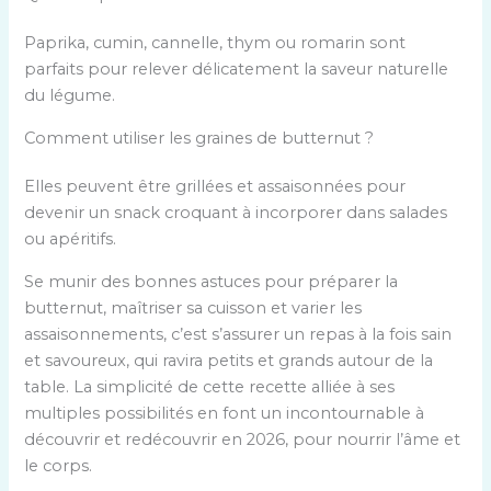
o
p
t
e
a
p
a
i
Paprika, cumin, cannelle, thym ou romarin sont
s
n
o
r
o
parfaits pour relever délicatement la saveur naturelle
p
t
s
m
n
du légume.
r
e
i
i
s
o
s
t
Comment utiliser les graines de butternut ?
l
s
p
.
i
e
u
o
o
Elles peuvent être grillées et assaisonnées pour
s
i
s
n
devenir un snack croquant à incorporer dans salades
p
v
i
s
ou apéritifs.
r
a
t
s
o
n
Se munir des bonnes astuces pour préparer la
i
u
p
t
butternut, maîtriser sa cuisson et varier les
o
i
o
e
assaisonnements, c’est s’assurer un repas à la fois sain
n
v
s
s
et savoureux, qui ravira petits et grands autour de la
s
a
i
.
table. La simplicité de cette recette alliée à ses
s
n
t
multiples possibilités en font un incontournable à
u
t
i
découvrir et redécouvrir en 2026, pour nourrir l’âme et
i
e
o
le corps.
v
s
n