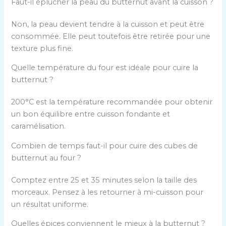
o
Faut-il éplucher la peau du butternut avant la cuisson ?
e
l
e
s
n
s
e
r
Non, la peau devient tendre à la cuisson et peut être
e
s
e
s
é
consommée. Elle peut toutefois être retirée pour une
z
e
u
p
p
texture plus fine.
u
p
l
r
o
n
a
e
o
Quelle température du four est idéale pour cuire la
n
e
r
r
p
butternut ?
s
s
m
é
o
e
e
i
p
200°C est la température recommandée pour obtenir
s
p
u
l
o
un bon équilibre entre cuisson fondante et
i
a
l
e
n
caramélisation.
t
r
e
s
s
i
m
r
Combien de temps faut-il pour cuire des cubes de
p
e
o
i
é
butternut au four ?
r
p
n
l
p
o
a
s
e
Comptez entre 25 et 35 minutes selon la taille des
o
p
r
s
s
morceaux. Pensez à les retourner à mi-cuisson pour
n
o
m
u
p
un résultat uniforme.
s
s
i
i
r
e
i
l
Quelles épices conviennent le mieux à la butternut ?
v