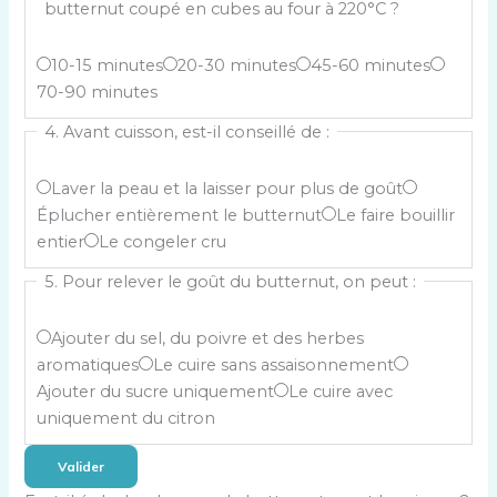
n
butternut coupé en cubes au four à 220°C ?
i
e
s
s
C
10-15 minutes
20-30 minutes
45-60 minutes
i
e
h
70-90 minutes
s
u
o
s
4. Avant cuisson, est-il conseillé de :
l
i
e
e
s
z
C
Laver la peau et la laisser pour plus de goût
r
i
u
h
Éplucher entièrement le butternut
Le faire bouillir
é
s
n
o
entier
Le congeler cru
p
s
e
i
o
e
5. Pour relever le goût du butternut, on peut :
s
s
n
z
e
i
s
u
C
Ajouter du sel, du poivre et des herbes
u
s
e
n
h
aromatiques
Le cuire sans assaisonnement
l
s
p
e
o
Ajouter du sucre uniquement
Le cuire avec
e
e
a
s
i
uniquement du citron
r
z
r
e
s
é
u
m
u
Valider
i
p
n
i
l
s