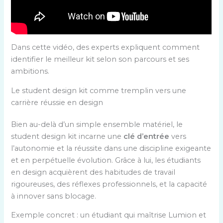
Dans cette vidéo, des experts expliquent comment
identifier le meilleur kit selon son parcours et ses
ambitions.
Le student design kit comme tremplin vers une
carrière réussie en design
Bien au-delà d’un simple ensemble matériel, le
student design kit incarne une
clé d’entrée
vers
l’autonomie et la réussite dans une discipline exigeante
et en perpétuelle évolution. Grâce à lui, les étudiants
en design acquièrent des habitudes de travail
rigoureuses, des réflexes professionnels, et la capacité
à innover sans blocage.
Exemple concret : un étudiant qui maîtrise Lumion et