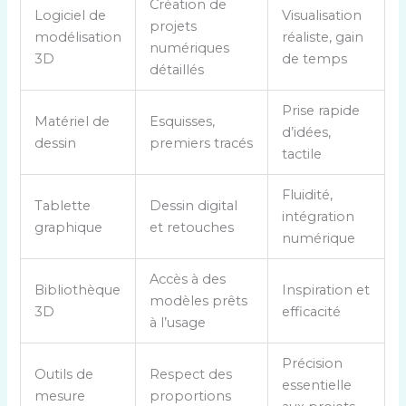
Création de
Logiciel de
Visualisation
a
projets
modélisation
réaliste, gain
b
numériques
3D
de temps
l
détaillés
e
a
Prise rapide
Matériel de
Esquisses,
u
d’idées,
dessin
premiers tracés
c
tactile
o
m
Fluidité,
Tablette
Dessin digital
p
intégration
graphique
et retouches
a
numérique
r
a
Accès à des
Bibliothèque
Inspiration et
t
modèles prêts
3D
efficacité
i
à l’usage
f
Précision
p
Outils de
Respect des
essentielle
r
mesure
proportions