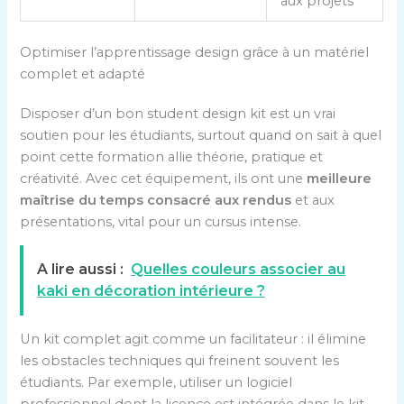
aux projets
é
s
e
Optimiser l’apprentissage design grâce à un matériel
n
complet et adapté
t
a
Disposer d’un bon student design kit est un vrai
n
soutien pour les étudiants, surtout quand on sait à quel
t
point cette formation allie théorie, pratique et
l
créativité. Avec cet équipement, ils ont une
meilleure
e
maîtrise du temps consacré aux rendus
et aux
s
présentations, vital pour un cursus intense.
o
u
A lire aussi :
Quelles couleurs associer au
t
kaki en décoration intérieure ?
i
l
Un kit complet agit comme un facilitateur : il élimine
s
les obstacles techniques qui freinent souvent les
,
étudiants. Par exemple, utiliser un logiciel
l