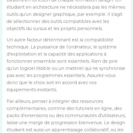
s
étudiant en architecture ne nécessitera pas les mêmes
d
outils qu’un designer graphique, par exemple. Il s’agit
a
de sélectionner des outils compatibles avec les
n
objectifs du cursus et les projets personnels.
s
l
Un autre facteur déterminant est la compatibilité
e
technique. La puissance de l’ordinateur, le système
d
d’exploitation et la capacité des applications à
o
fonctionner ensemble sont essentiels. Rien de pire
m
qu’un logiciel illisible ou un matériel qui ne synchronise
a
pas avec les programmes essentiels. Assurez-vous
i
donc que le choix soit en accord avec vos
n
équipements existants.
e
d
Par ailleurs, penser à intégrer des ressources
u
complémentaires, comme des tutoriels en ligne, des
d
packs d’extensions ou des communautés d’utilisateurs,
e
laisse une marge de progression bienvenue. Le design
s
étudiant est aussi un apprentissage collaboratif, où les