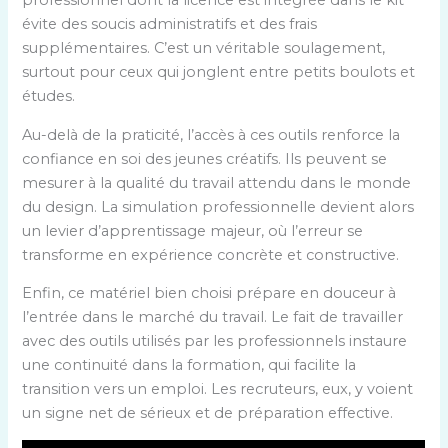
professionnel dont la licence est intégrée dans le kit
e
évite des soucis administratifs et des frais
u
supplémentaires. C’est un véritable soulagement,
r
surtout pour ceux qui jonglent entre petits boulots et
s
études.
u
t
Au-delà de la praticité, l’accès à ces outils renforce la
i
confiance en soi des jeunes créatifs. Ils peuvent se
l
mesurer à la qualité du travail attendu dans le monde
i
du design. La simulation professionnelle devient alors
t
un levier d’apprentissage majeur, où l’erreur se
é
transforme en expérience concrète et constructive.
s
Enfin, ce matériel bien choisi prépare en douceur à
p
l’entrée dans le marché du travail. Le fait de travailler
r
avec des outils utilisés par les professionnels instaure
i
une continuité dans la formation, qui facilite la
n
transition vers un emploi. Les recruteurs, eux, y voient
c
un signe net de sérieux et de préparation effective.
i
p