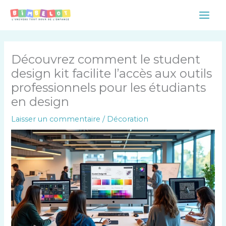
Aller
Main
au
Men
contenu
Découvrez comment le student
design kit facilite l’accès aux outils
professionnels pour les étudiants
en design
Laisser un commentaire
/
Décoration