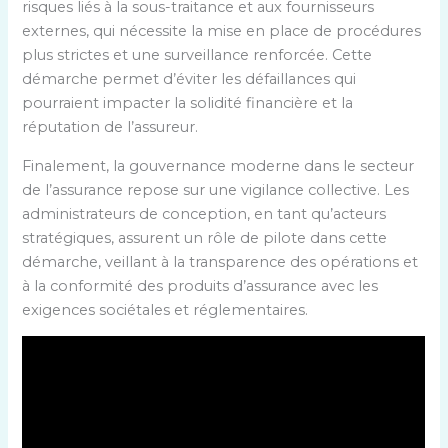
risques liés à la sous-traitance et aux fournisseurs
externes, qui nécessite la mise en place de procédures
plus strictes et une surveillance renforcée. Cette
démarche permet d’éviter les défaillances qui
pourraient impacter la solidité financière et la
réputation de l’assureur.
Finalement, la gouvernance moderne dans le secteur
de l’assurance repose sur une vigilance collective. Les
administrateurs de conception, en tant qu’acteurs
stratégiques, assurent un rôle de pilote dans cette
démarche, veillant à la transparence des opérations et
à la conformité des produits d’assurance avec les
exigences sociétales et réglementaires.