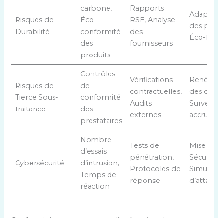
carbone,
Rapports
Adaptat
Risques de
Éco-
RSE, Analyse
des poli
Durabilité
conformité
des
Éco-lab
des
fournisseurs
produits
Contrôles
Vérifications
Renégoc
Risques de
de
contractuelles,
des cont
Tierce Sous-
conformité
Audits
Surveill
traitance
des
externes
accrue
prestataires
Nombre
Tests de
Mise à j
d’essais
pénétration,
Sécurité
Cybersécurité
d’intrusion,
Protocoles de
Simulat
Temps de
réponse
d’attaq
réaction