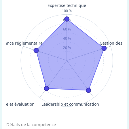
Expertise technique
100 %
80 %
60 %
40 %
ssance réglementaire
Gestion des ri
20 %
lyse et évaluation
Leadership et communication
Détails de la compétence