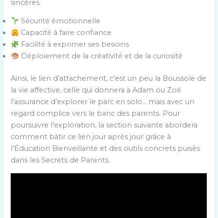
sincères.
Sécurité émotionnelle
Capacité à faire confiance
Facilité à exprimer ses besoins
Déploiement de la créativité et de la curiosité
Ainsi, le lien d’attachement, c’est un peu la Boussole de
la vie affective, celle qui donnera à Adam ou Zoé
l’assurance d’explorer le parc en solo… mais avec un
regard complice vers le banc des parents. Pour
poursuivre l’exploration, la section suivante abordera
comment bâtir ce lien jour après jour grâce à
l’Éducation Bienveillante et des outils concrets puisés
dans les Secrets de Parents.