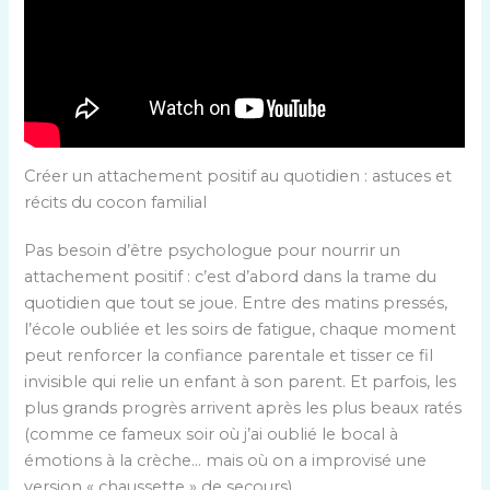
Créer un attachement positif au quotidien : astuces et
récits du cocon familial
Pas besoin d’être psychologue pour nourrir un
attachement positif : c’est d’abord dans la trame du
quotidien que tout se joue. Entre des matins pressés,
l’école oubliée et les soirs de fatigue, chaque moment
peut renforcer la confiance parentale et tisser ce fil
invisible qui relie un enfant à son parent. Et parfois, les
plus grands progrès arrivent après les plus beaux ratés
(comme ce fameux soir où j’ai oublié le bocal à
émotions à la crèche… mais où on a improvisé une
version « chaussette » de secours).