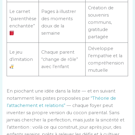
Création de
Le carnet
Pages à illustrer
souvenirs
“parenthèse
des moments
communs,
enchantée”
doux de la
gratitude
semaine
partagée
Développe
Le jeu
Chaque parent
l’empathie et la
d’imitation
“change de rôle”
compréhension
avec l’enfant
mutuelle
En piochant une idée dans la liste — et en suivant
notamment les pistes proposées par
“Théorie de
l’attachement et relations”
— chaque foyer peut
inventer sa propre version du cocon parental. Sans
jamais chercher la perfection, mais juste la sincérité et
l’attention : voilà ce qui construit, jour après jour, des
enfants sereins, prêts à relever les défis et à cultiver