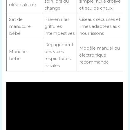
soin lors du
simple: huile d’olive
oléo-calcaire
change
et eau de chaux
Set de
Prévenir les
Ciseaux sécurisés et
manucure
griffures
limes adaptées aux
bébé
intempestives
nourrissons
Dégagement
Modèle manuel ou
Mouche-
des voies
électronique
bébé
respiratoires
recommandé
nasales