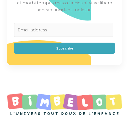
et morbi tempus massa tincidunt vitae libero
aenean tincidunt molestie.
E
m
a
i
Subscribe
l
*