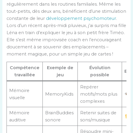
régulièrement dans les routines familiales. Même les
tout-petits, dès deux ans, bénéficient d’une stimulation
constante de leur
développement psychomoteur
.
Lors d’un récent après-midi pluvieux, j’ai surpris ma fille
Léna en train d’expliquer le jeu à son petit frère Timéo.
Elle s’est même improvisée coach en l’encourageant
doucement à se souvenir des emplacements –
moment magique, pour un simple jeu de cartes !
Compétence
Exemple de
Évolution
Emo
travaillée
jeu
possible
Repérer
Mémoire
MemoryKids
motifs/mots plus
visuelle
complexes
Mémoire
BrainBuddies
Retenir suites de
auditive
sonore
sons/musique
Résoudre mini-