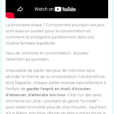
La prochaine étape ? Comprendre pourquoi ces jeux
sont aussi un soutien pour la concentration et
comment ils s’intègrent parfaitement dans une
routine familiale équilibrée.
Jeux de mémoire et concentration : booster
l’attention au quotidien
Impossible de parler des jeux de mémoire sans
aborder le thème de la concentration ! Les bénéfices
sont flagrants : chaque partie impose naturellement à
l’enfant de
garder l’esprit en éveil, d’écouter,
d’observer, d’attendre son tour
. C’est l’un des rares
moments où Léna – pourtant du genre “tornade” –
peut rester immobile plus de cinq minutes… Sauf bien
sûr si Adam, son frère, décide de faire tomber toute la