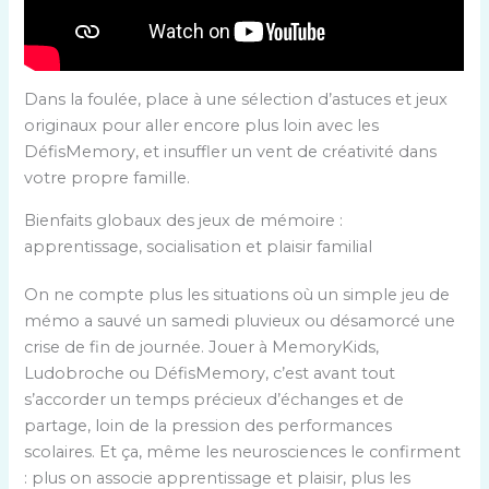
Dans la foulée, place à une sélection d’astuces et jeux
originaux pour aller encore plus loin avec les
DéfisMemory, et insuffler un vent de créativité dans
votre propre famille.
Bienfaits globaux des jeux de mémoire :
apprentissage, socialisation et plaisir familial
On ne compte plus les situations où un simple jeu de
mémo a sauvé un samedi pluvieux ou désamorcé une
crise de fin de journée. Jouer à MemoryKids,
Ludobroche ou DéfisMemory, c’est avant tout
s’accorder un temps précieux d’échanges et de
partage, loin de la pression des performances
scolaires. Et ça, même les neurosciences le confirment
: plus on associe apprentissage et plaisir, plus les