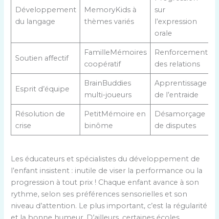
Développement
MemoryKids à
sur
du langage
thèmes variés
l’expression
orale
FamilleMémoires
Renforcement
Soutien affectif
coopératif
des relations
BrainBuddies
Apprentissage
Esprit d’équipe
multi-joueurs
de l’entraide
Résolution de
PetitMémoire en
Désamorçage
crise
binôme
de disputes
Les éducateurs et spécialistes du développement de
l’enfant insistent : inutile de viser la performance ou la
progression à tout prix ! Chaque enfant avance à son
rythme, selon ses préférences sensorielles et son
niveau d’attention. Le plus important, c’est la régularité
et la bonne humeur. D’ailleurs, certaines écoles