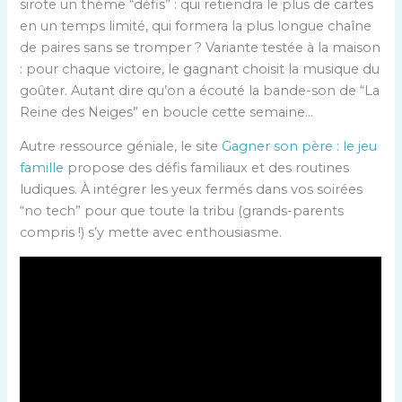
sirote un thème “défis” : qui retiendra le plus de cartes
en un temps limité, qui formera la plus longue chaîne
de paires sans se tromper ? Variante testée à la maison
: pour chaque victoire, le gagnant choisit la musique du
goûter. Autant dire qu’on a écouté la bande-son de “La
Reine des Neiges” en boucle cette semaine…
Autre ressource géniale, le site
Gagner son père : le jeu
famille
propose des défis familiaux et des routines
ludiques. À intégrer les yeux fermés dans vos soirées
“no tech” pour que toute la tribu (grands-parents
compris !) s’y mette avec enthousiasme.