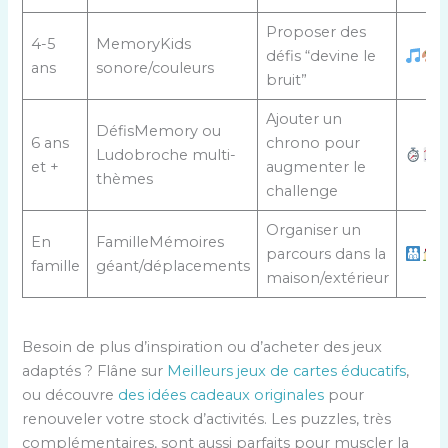
Proposer des
4-5
MemoryKids
défis “devine le
ans
sonore/couleurs
bruit”
Ajouter un
DéfisMemory ou
6 ans
chrono pour
Ludobroche multi-
et +
augmenter le
thèmes
challenge
Organiser un
En
FamilleMémoires
parcours dans la
famille
géant/déplacements
maison/extérieur
Besoin de plus d’inspiration ou d’acheter des jeux
adaptés ? Flâne sur
Meilleurs jeux de cartes éducatifs
,
ou découvre
des idées cadeaux originales
pour
renouveler votre stock d’activités. Les puzzles, très
complémentaires, sont aussi parfaits pour muscler la