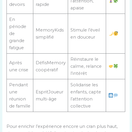
l’attention,
devoirs
rapide
apaise
En
période
MemoryKids
Stimule l’éveil
de
simplifié
en douceur
grande
fatigue
Réinstaure le
Après
DéfisMemory
calme, relance
une crise
coopératif
l’intérêt
Pendant
Solidarise les
une
EspritJoueur
enfants, capte
réunion
multi-âge
l’attention
de famille
collective
Pour enrichir l’expérience encore un cran plus haut,