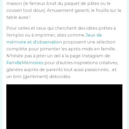
maison (le fameux bruit du paquet de pâtes ou le
coussin tout doux). Amusement garanti, le fouillis sur la
table aussi !
Pour celles et ceux qui cherchent des idées prêtes à
l’emploi ou à imprimer, sites comme
Jeux de
mémoire et d’observation
proposent une sélection
complète pour pimenter les après-midis en famille.
N’hésite pas à jeter un œil à la page Instagram de
FamilleMémoires
pour d’autres inspirations créatives,
glanées auprès de parents tout aussi passionnés… et
un brin (gentiment) débordés.