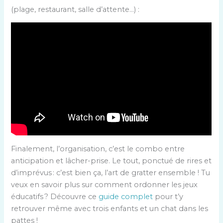
(plage, restaurant, salle d’attente…) :
Finalement, l’organisation, c’est le combo entre
anticipation et lâcher-prise. Le tout, ponctué de rires et
d’imprévus : c’est bien ça, l’art de gratter ensemble ! Tu
veux en savoir plus sur comment ordonner les jeux
éducatifs ? Découvre ce
guide complet
pour t’y
retrouver même avec trois enfants et un chat dans les
pattes !