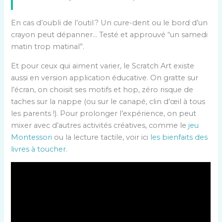
En cas d’oubli de l’outil ? Un cure-dent ou le bord d’un
crayon peut dépanner… Testé et approuvé “un samedi
matin trop matinal”.
Et pour ceux qui aiment varier, le Scratch Art existe
aussi en version application éducative. On gratte sur
l’écran, on choisit ses motifs et hop, zéro risque de
taches sur la nappe (ou sur le canapé, clin d’œil à tous
les parents !). Pour prolonger l’expérience, on peut
mixer avec d’autres activités créatives, comme le
jeu
Montessori
ou la lecture tactile, voir ici
les bienfaits des
livres à toucher
.