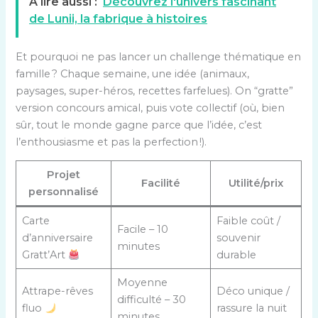
A lire aussi :
Découvrez l'univers fascinant
de Lunii, la fabrique à histoires
Et pourquoi ne pas lancer un challenge thématique en
famille ? Chaque semaine, une idée (animaux,
paysages, super-héros, recettes farfelues). On “gratte”
version concours amical, puis vote collectif (où, bien
sûr, tout le monde gagne parce que l’idée, c’est
l’enthousiasme et pas la perfection !).
Projet
Facilité
Utilité/prix
personnalisé
Carte
Faible coût /
Facile – 10
d’anniversaire
souvenir
minutes
Gratt’Art
durable
Moyenne
Attrape-rêves
Déco unique /
difficulté – 30
fluo
rassure la nuit
minutes