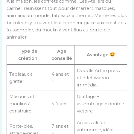
À la maison, les coffrets comme “Les Ateliers du
Calme” réunissent tout pour démarrer : masques,
animaux du monde, tableaux à thème… Même les plus
bricoleurs y trouvent leur bonheur grâce aux créations
à assembler, du moulin à vent fluo au porte-clé
animalier.
Type de
Âge
Avantage
création
conseillé
Doodle Art express
Tableaux à
4 ans et
et effet wahou
gratter
+
immédiat
Masques et
Grattage +
moulins à
5-7 ans
assemblage = double
construire
victoire
Accessible en
Porte-clés,
7 ans et
autonomie, idéal
attrape-rêves
+