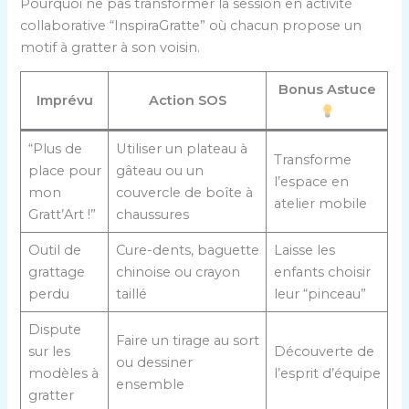
Pourquoi ne pas transformer la session en activité
collaborative “InspiraGratte” où chacun propose un
motif à gratter à son voisin.
Bonus Astuce
Imprévu
Action SOS
“Plus de
Utiliser un plateau à
Transforme
place pour
gâteau ou un
l’espace en
mon
couvercle de boîte à
atelier mobile
Gratt’Art !”
chaussures
Outil de
Cure-dents, baguette
Laisse les
grattage
chinoise ou crayon
enfants choisir
perdu
taillé
leur “pinceau”
Dispute
Faire un tirage au sort
sur les
Découverte de
ou dessiner
modèles à
l’esprit d’équipe
ensemble
gratter