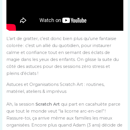
L’art de gratter, c’est donc bien plus qu’une fantaisie
colorée : c’est un allié du quotidien, pour instaurer
calme et confiance tout en semant des éclats de
magie dans les yeux des enfants. On glisse la suite du
côté des astuces pour des sessions zéro stress et
pleins d’éclats !
Astuces et Organisations Scratch Art : routines,
matériel, ateliers & imprévus
Ah, la session
Scratch Art
qui part en cacahuète parce
que tout le monde veut “la licorne arc-en-ciel” !
Rassure-toi, ça arrive même aux familles les mieux
organisées. Encore plus quand Adam (3 ans) décide de