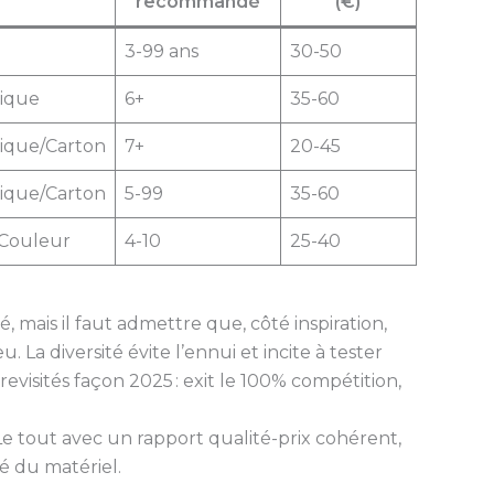
recommandé
(€)
3-99 ans
30-50
tique
6+
35-60
tique/Carton
7+
20-45
tique/Carton
5-99
35-60
/Couleur
4-10
25-40
 mais il faut admettre que, côté inspiration,
. La diversité évite l’ennui et incite à tester
visités façon 2025 : exit le 100% compétition,
 Le tout avec un rapport qualité-prix cohérent,
té du matériel.