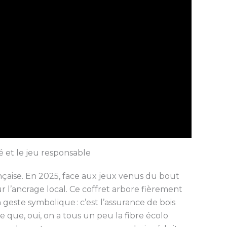
té et le jeu responsable
française. En 2025, face aux jeux venus du bout
 l’ancrage local. Ce coffret arbore fièrement
n geste symbolique : c’est l’assurance de bois
 que, oui, on a tous un peu la fibre écolo