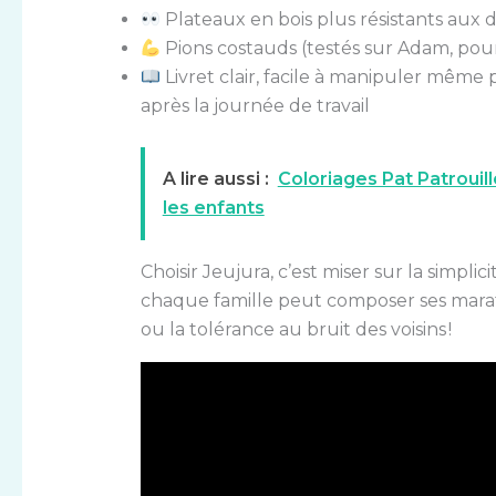
Plateaux en bois plus résistants aux
Pions costauds (testés sur Adam, pour
Livret clair, facile à manipuler même
après la journée de travail
A lire aussi :
Coloriages Pat Patrouill
les enfants
Choisir Jeujura, c’est miser sur la simplici
chaque famille peut composer ses marath
ou la tolérance au bruit des voisins !