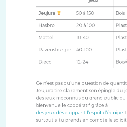
jeux
Jeujura
50 à 150
Bois
Hasbro
20 à 100
Plas
Mattel
10-40
Plas
Ravensburger
40-100
Plas
Djeco
12-24
Bois
Ce n’est pas qu’une question de quantité,
Jeujura tire clairement son épingle du jeu
des jeux méconnus du grand public ou re
bienvenue le coopératif grâce à
des jeux développant l’esprit d’équipe
.
surtout si tu prends en compte la solidi