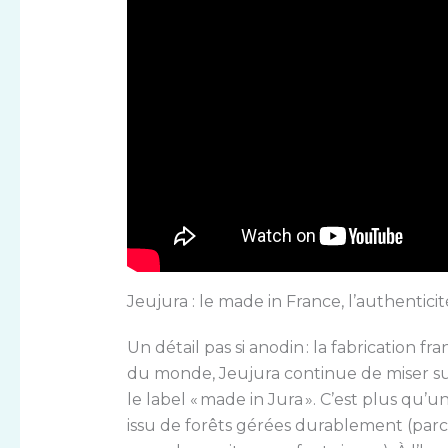
Jeujura : le made in France, l’authentici
Un détail pas si anodin : la fabrication 
du monde, Jeujura continue de miser sur
le label « made in Jura ». C’est plus qu’u
issu de forêts gérées durablement (parce