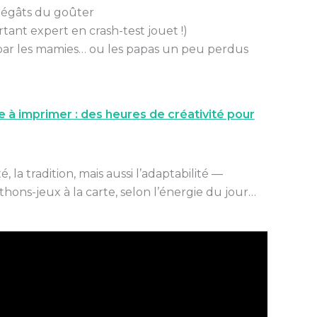
 dégâts du goûter
tant expert en crash-test jouet !)
 par les mamies… ou les papas un peu perdus
e à imprimer : des heures de créativité pour
té, la tradition, mais aussi l’adaptabilité —
ons-jeux à la carte, selon l’énergie du jour…