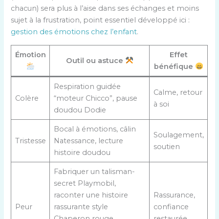
chacun) sera plus à l’aise dans ses échanges et moins
sujet à la frustration, point essentiel développé ici :
gestion des émotions chez l’enfant
.
Émotion
Effet
Outil ou astuce
bénéfique
Respiration guidée
Calme, retour
Colère
“moteur Chicco”, pause
à soi
doudou Dodie
Bocal à émotions, câlin
Soulagement,
Tristesse
Natessance, lecture
soutien
histoire doudou
Fabriquer un talisman-
secret Playmobil,
raconter une histoire
Rassurance,
Peur
rassurante style
confiance
Chaperon rouge
restaurée