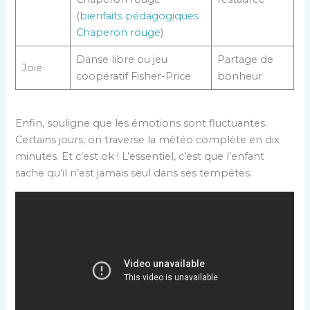
(
bienfaits pédagogiques
Chaperon rouge
)
Danse libre ou jeu
Partage de
Joie
coopératif Fisher-Price
bonheur
Enfin, souligne que les émotions sont fluctuantes.
Certains jours, on traverse la météo complète en dix
minutes. Et c’est ok ! L’essentiel, c’est que l’enfant
sache qu’il n’est jamais seul dans ses tempêtes.