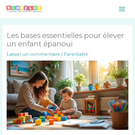
Aller
Main
au
Men
contenu
Les bases essentielles pour élever
un enfant épanoui
Laisser un commentaire
/
Parentalité