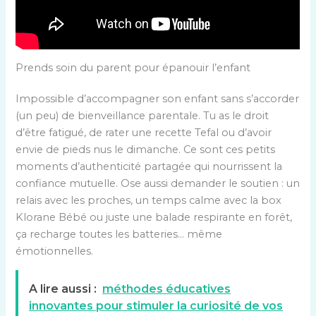
Prends soin du parent pour épanouir l’enfant
Impossible d’accompagner son enfant sans s’accorder
(un peu) de bienveillance parentale. Tu as le droit
d’être fatigué, de rater une recette Tefal ou d’avoir
envie de pieds nus le dimanche. Ce sont ces petits
moments d’authenticité partagée qui nourrissent la
confiance mutuelle. Ose aussi demander le soutien : un
relais avec les proches, un temps calme avec la box
Klorane Bébé ou juste une balade respirante en forêt,
ça recharge toutes les batteries… même
émotionnelles.
A lire aussi :
méthodes éducatives
innovantes pour stimuler la curiosité de vos