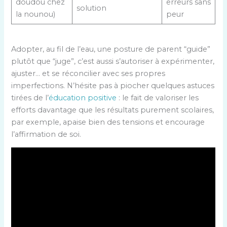
doudou chez
erreurs sans
solution
la nounou)
peur
Adopter, au fil de l’eau, une posture de parent “guide”
plutôt que “juge”, c’est aussi s’autoriser à expérimenter,
ajuster… et se réconcilier avec ses propres
imperfections. N’hésite pas à piocher quelques astuces
tirées de l’
éducation positive
: le fait de valoriser les
efforts davantage que les résultats purement scolaires,
par exemple, apaise bien des tensions et encourage
l’affirmation de soi.