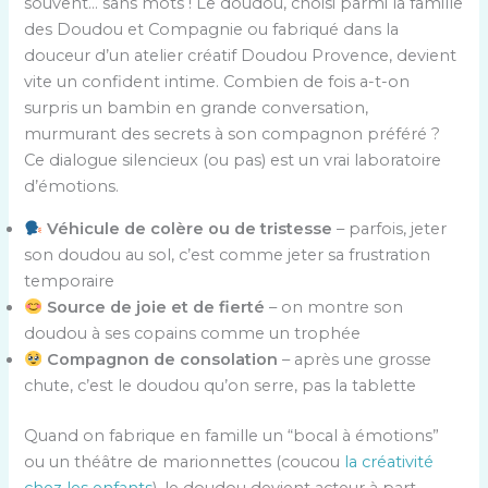
souvent… sans mots ! Le doudou, choisi parmi la famille
des Doudou et Compagnie ou fabriqué dans la
douceur d’un atelier créatif Doudou Provence, devient
vite un confident intime. Combien de fois a-t-on
surpris un bambin en grande conversation,
murmurant des secrets à son compagnon préféré ?
Ce dialogue silencieux (ou pas) est un vrai laboratoire
d’émotions.
Véhicule de colère ou de tristesse
– parfois, jeter
son doudou au sol, c’est comme jeter sa frustration
temporaire
Source de joie et de fierté
– on montre son
doudou à ses copains comme un trophée
Compagnon de consolation
– après une grosse
chute, c’est le doudou qu’on serre, pas la tablette
Quand on fabrique en famille un “bocal à émotions”
ou un théâtre de marionnettes (coucou
la créativité
chez les enfants
), le doudou devient acteur à part