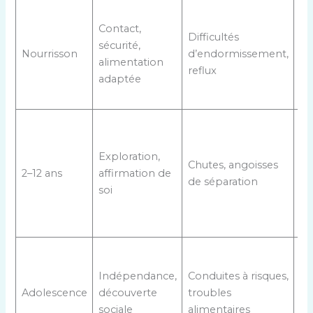
Si
Contact,
da
Difficultés
sécurité,
co
Nourrisson
d’endormissement,
alimentation
ca
reflux
adaptée
ve
ra
Bo
ém
Exploration,
(v
Chutes, angoisses
2–12 ans
affirmation de
DI
de séparation
soi
et
ap
!)
Éc
ré
Indépendance,
Conduites à risques,
sa
Adolescence
découverte
troubles
ju
sociale
alimentaires