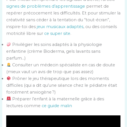
signes de problèmes d’apprentissage
permet de
repérer précocement les difficultés. Et pour stimuler la
créativité sans céder à la tentation du “tout-écran”,
inspire-toi des
jeux musicaux adaptés
, ou des conseils
motricité libre sur
ce super site
.
Privilégier les soins adaptés à la physiologie
enfantine (crème Bioderma, gels lavants sans
parfum…)
Consulter un médecin spécialiste en cas de doute
(mieux vaut un avis de trop que pas assez)
Prôner le jeu thérapeutique lors des moments
difficiles (qui a dit qu’une séance chez le pédiatre était
forcément anxiogène ?)
Préparer l’enfant à la maternelle grâce à des
lectures comme
ce guide malin