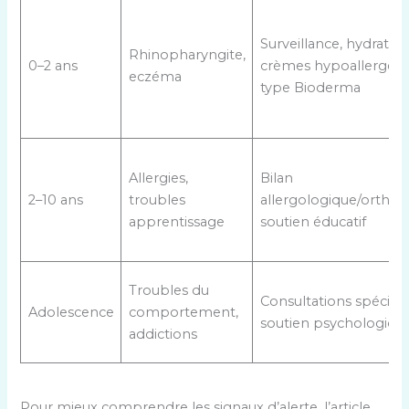
Surveillance, hydratati
Rhinopharyngite,
0–2 ans
crèmes hypoallergén
eczéma
type Bioderma
Allergies,
Bilan
2–10 ans
troubles
allergologique/ortho
apprentissage
soutien éducatif
Troubles du
Consultations spéciali
Adolescence
comportement,
soutien psychologiqu
addictions
Pour mieux comprendre les signaux d’alerte, l’article