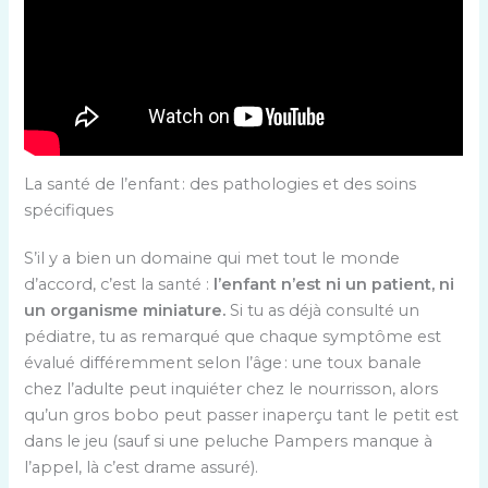
La santé de l’enfant : des pathologies et des soins
spécifiques
S’il y a bien un domaine qui met tout le monde
d’accord, c’est la santé :
l’enfant n’est ni un patient, ni
un organisme miniature.
Si tu as déjà consulté un
pédiatre, tu as remarqué que chaque symptôme est
évalué différemment selon l’âge : une toux banale
chez l’adulte peut inquiéter chez le nourrisson, alors
qu’un gros bobo peut passer inaperçu tant le petit est
dans le jeu (sauf si une peluche Pampers manque à
l’appel, là c’est drame assuré).