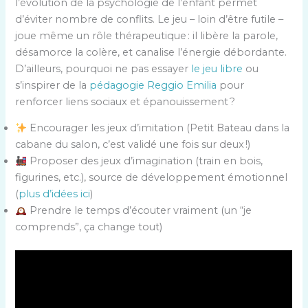
l’évolution de la psychologie de l’enfant permet
d’éviter nombre de conflits. Le jeu – loin d’être futile –
joue même un rôle thérapeutique : il libère la parole,
désamorce la colère, et canalise l’énergie débordante.
D’ailleurs, pourquoi ne pas essayer
le jeu libre
ou
s’inspirer de la
pédagogie Reggio Emilia
pour
renforcer liens sociaux et épanouissement ?
Encourager les jeux d’imitation (Petit Bateau dans la
cabane du salon, c’est validé une fois sur deux !)
Proposer des jeux d’imagination (train en bois,
figurines, etc.), source de développement émotionnel
(
plus d’idées ici
)
Prendre le temps d’écouter vraiment (un “je
comprends”, ça change tout)