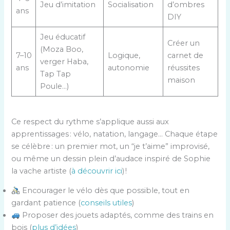
Jeu d’imitation
Socialisation
d’ombres
ans
DIY
Jeu éducatif
Créer un
(Moza Boo,
7–10
Logique,
carnet de
verger Haba,
ans
autonomie
réussites
Tap Tap
maison
Poule…)
Ce respect du rythme s’applique aussi aux
apprentissages : vélo, natation, langage… Chaque étape
se célèbre : un premier mot, un “je t’aime” improvisé,
ou même un dessin plein d’audace inspiré de Sophie
la vache artiste (
à découvrir ici
) !
Encourager le vélo dès que possible, tout en
gardant patience (
conseils utiles
)
Proposer des jouets adaptés, comme des trains en
bois (
plus d’idées
)