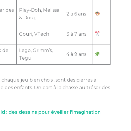
er des
Play-Doh, Melissa
2 à 6 ans
& Doug
Gouri, VTech
3 à 7 ans
x de
Lego, Grimm’s,
4 à 9 ans
Tegu
haque jeu bien choisi, sont des pierres à
ie des enfants. On part à la chasse au trésor des
d : des dessins pour éveiller l’imagination