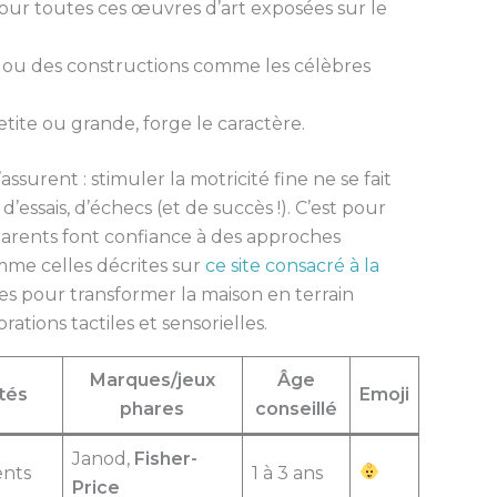
our toutes ces œuvres d’art exposées sur le
 ou des constructions comme les célèbres
etite ou grande, forge le caractère.
assurent : stimuler la motricité fine ne se fait
d’essais, d’échecs (et de succès !). C’est pour
arents font confiance à des approches
mme celles décrites sur
ce site consacré à la
es pour transformer la maison en terrain
ations tactiles et sensorielles.
Marques/jeux
Âge
tés
Emoji
phares
conseillé
Janod,
Fisher-
ents
1 à 3 ans
Price