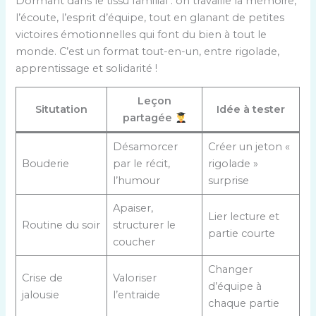
Dormant dans le tissu familial : on travaille la mémoire,
l’écoute, l’esprit d’équipe, tout en glanant de petites
victoires émotionnelles qui font du bien à tout le
monde. C’est un format tout-en-un, entre rigolade,
apprentissage et solidarité !
Leçon
Situtation
Idée à tester
partagée
Désamorcer
Créer un jeton «
Bouderie
par le récit,
rigolade »
l’humour
surprise
Apaiser,
Lier lecture et
Routine du soir
structurer le
partie courte
coucher
Changer
Crise de
Valoriser
d’équipe à
jalousie
l’entraide
chaque partie