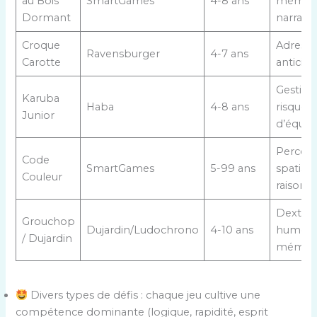
au Bois
SmartGames
4-8 ans
mémoir
Dormant
narrati
Croque
Adresse
Ravensburger
4-7 ans
Carotte
anticipa
Gestion
Karuba
Haba
4-8 ans
risques,
Junior
d’équip
Percept
Code
SmartGames
5-99 ans
spatiale
Couleur
raison
Dextérit
Grouchop
Dujardin/Ludochrono
4-10 ans
humour
/ Dujardin
mémoi
Divers types de défis : chaque jeu cultive une
compétence dominante (logique, rapidité, esprit