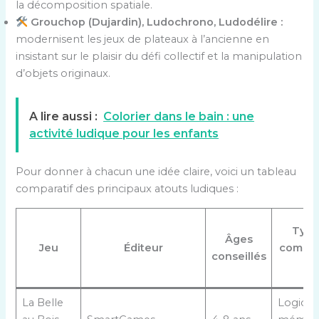
la décomposition spatiale.
Grouchop (Dujardin), Ludochrono, Ludodélire :
modernisent les jeux de plateaux à l’ancienne en
insistant sur le plaisir du défi collectif et la manipulation
d’objets originaux.
A lire aussi :
Colorier dans le bain : une
activité ludique pour les enfants
Pour donner à chacun une idée claire, voici un tableau
comparatif des principaux atouts ludiques :
Type
Âges
Jeu
Éditeur
compé
conseillés
La Belle
Logique