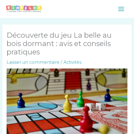
Aller
Main
au
Men
contenu
Découverte du jeu La belle au
bois dormant : avis et conseils
pratiques
Laisser un commentaire
/
Activités