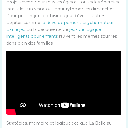
projet cocon pour tous les âges et toutes les énergies
familiales, un vrai atout pour rythmer les dimanches.
Pour prolonger ce plaisir du jeu d’éveil, d’autres
pépites comme
le développement psychomoteur
par le jeu
ou la découverte de
jeux de logique
intelligents pour enfants
ravivent les mêmes sourires
dans bien des familles.
Stratégies, mémoire et logique : ce que La Belle au