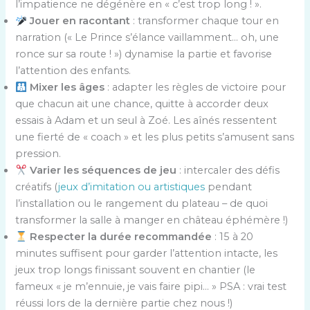
l’impatience ne dégénère en « c’est trop long ! ».
Jouer en racontant
: transformer chaque tour en
narration (« Le Prince s’élance vaillamment… oh, une
ronce sur sa route ! ») dynamise la partie et favorise
l’attention des enfants.
Mixer les âges
: adapter les règles de victoire pour
que chacun ait une chance, quitte à accorder deux
essais à Adam et un seul à Zoé. Les aînés ressentent
une fierté de « coach » et les plus petits s’amusent sans
pression.
Varier les séquences de jeu
: intercaler des défis
créatifs (
jeux d’imitation ou artistiques
pendant
l’installation ou le rangement du plateau – de quoi
transformer la salle à manger en château éphémère !)
Respecter la durée recommandée
: 15 à 20
minutes suffisent pour garder l’attention intacte, les
jeux trop longs finissant souvent en chantier (le
fameux « je m’ennuie, je vais faire pipi… » PSA : vrai test
réussi lors de la dernière partie chez nous !)