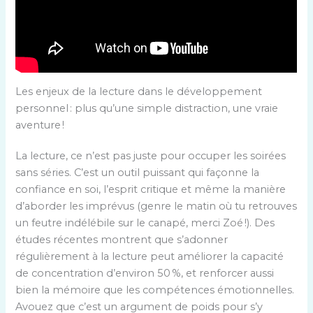
Les enjeux de la lecture dans le développement
personnel : plus qu’une simple distraction, une vraie
aventure !
La lecture, ce n’est pas juste pour occuper les soirées
sans séries. C’est un outil puissant qui façonne la
confiance en soi, l’esprit critique et même la manière
d’aborder les imprévus (genre le matin où tu retrouves
un feutre indélébile sur le canapé, merci Zoé !). Des
études récentes montrent que s’adonner
régulièrement à la lecture peut améliorer la capacité
de concentration d’environ 50 %, et renforcer aussi
bien la mémoire que les compétences émotionnelles.
Avouez que c’est un argument de poids pour s’y