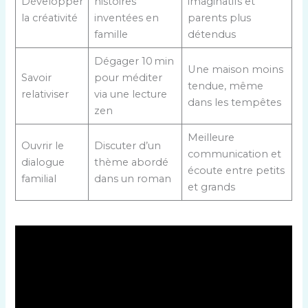
Développer
histoires
imaginatifs et
la créativité
inventées en
parents plus
famille
détendus
Dégager 10 min
Une maison moins
Savoir
pour méditer
tendue, même
relativiser
via une lecture
dans les tempêtes
zen
Meilleure
Ouvrir le
Discuter d’un
communication et
dialogue
thème abordé
écoute entre petits
familial
dans un roman
et grands