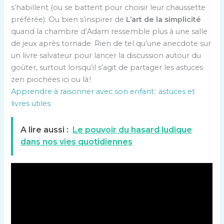
s’habillent (ou se battent pour choisir leur chaussette
préférée). Ou bien s’inspirer de
L’art de la simplicité
quand la chambre d’Adam ressemble plus à une salle
de jeux après tornade. Rien de tel qu’une anecdote sur
un livre salvateur pour lancer la discussion autour du
goûter, surtout lorsqu’il s’agit de partager les astuces
zen piochées ici ou là !
Apprendre à raisonner avec son enfant : astuces et
livres utiles
A lire aussi :
Le pouvoir du hasard ludique
dans nos vies quotidiennes