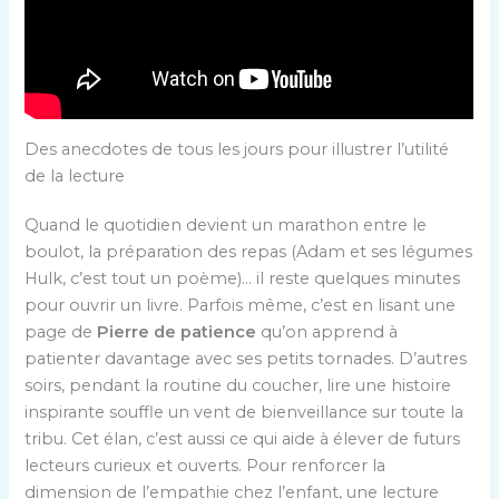
Des anecdotes de tous les jours pour illustrer l’utilité
de la lecture
Quand le quotidien devient un marathon entre le
boulot, la préparation des repas (Adam et ses légumes
Hulk, c’est tout un poème)… il reste quelques minutes
pour ouvrir un livre. Parfois même, c’est en lisant une
page de
Pierre de patience
qu’on apprend à
patienter davantage avec ses petits tornades. D’autres
soirs, pendant la routine du coucher, lire une histoire
inspirante souffle un vent de bienveillance sur toute la
tribu. Cet élan, c’est aussi ce qui aide à élever de futurs
lecteurs curieux et ouverts. Pour renforcer la
dimension de l’empathie chez l’enfant, une lecture