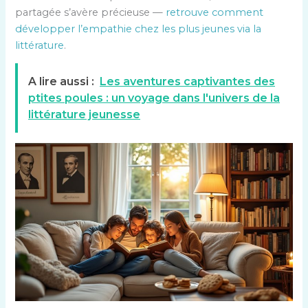
partagée s’avère précieuse —
retrouve comment
développer l’empathie chez les plus jeunes via la
littérature
.
A lire aussi :
Les aventures captivantes des
ptites poules : un voyage dans l'univers de la
littérature jeunesse