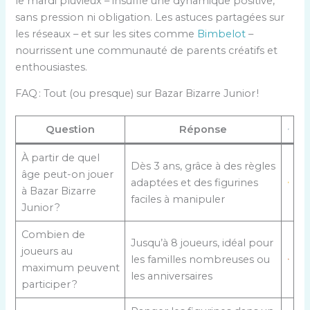
le mardi pluvieux – insuffle une dynamique positive,
sans pression ni obligation. Les astuces partagées sur
les réseaux – et sur les sites comme
Bimbelot
–
nourrissent une communauté de parents créatifs et
enthousiastes.
FAQ : Tout (ou presque) sur Bazar Bizarre Junior !
Question
Réponse
À partir de quel
Dès 3 ans, grâce à des règles
âge peut-on jouer
adaptées et des figurines
à Bazar Bizarre
faciles à manipuler
Junior ?
Combien de
Jusqu’à 8 joueurs, idéal pour
joueurs au
les familles nombreuses ou
maximum peuvent
les anniversaires
participer ?