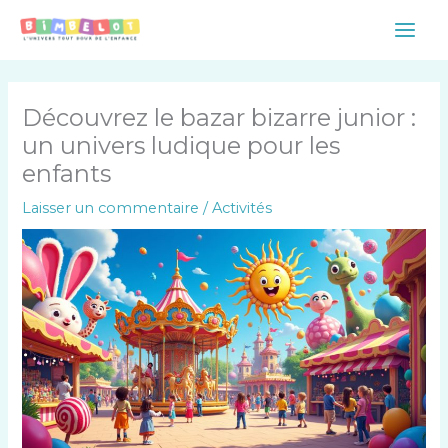
Aller
Main
au
Men
contenu
Découvrez le bazar bizarre junior :
un univers ludique pour les
enfants
Laisser un commentaire
/
Activités