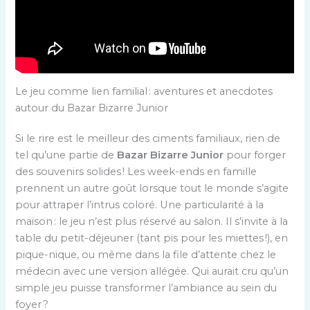
Le jeu comme lien familial : aventures et anecdotes
autour du Bazar Bizarre Junior
Si le rire est le meilleur des ciments familiaux, rien de
tel qu’une partie de
Bazar Bizarre Junior
pour forger
des souvenirs solides ! Les week-ends en famille
prennent un autre goût lorsque tout le monde s’agite
pour attraper l’intrus coloré. Une particularité à la
maison : le jeu n’est plus réservé au salon. Il s’invite à la
table du petit-déjeuner (tant pis pour les miettes !), en
pique-nique, ou même dans la file d’attente chez le
médecin avec une version allégée. Qui aurait cru qu’un
simple jeu puisse transformer l’ambiance au sein du
foyer ?