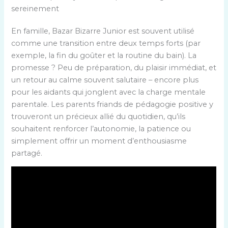
sereinement
En famille, Bazar Bizarre Junior est souvent utilisé
comme une transition entre deux temps forts (par
exemple, la fin du goûter et la routine du bain). La
promesse ? Peu de préparation, du plaisir immédiat, et
un retour au calme souvent salutaire – encore plus
pour les aidants qui jonglent avec la charge mentale
parentale. Les parents friands de pédagogie positive y
trouveront un précieux allié du quotidien, qu’ils
souhaitent renforcer l’autonomie, la patience ou
simplement offrir un moment d’enthousiasme
partagé.