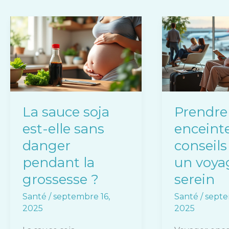
La
Prendre
sauce
l’avion
soja
enceinte
est-
:
elle
conseils
sans
pour
danger
un
La sauce soja
Prendre 
pendant
voyage
est-elle sans
enceinte
la
serein
grossesse
danger
conseils
?
pendant la
un voya
grossesse ?
serein
Santé
/
septembre 16,
Santé
/
septe
2025
2025