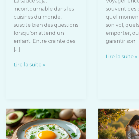
La sauce soja,
Voyager ence
incontournable dans les
souvent des q
cuisines du monde,
quel moment 
suscite bien des questions
son vol, que
lorsqu’on attend un
emporter, o
enfant. Entre crainte des
garantir son
[…]
Lire la suite »
Lire la suite »
Oeuf
Lysopaine
au
et
plat
grossesse
pendant
: