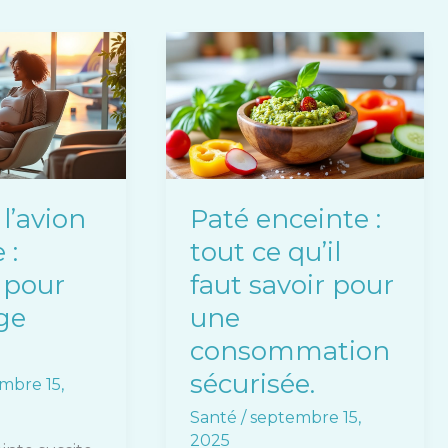
Paté
enceinte
:
tout
ce
qu’il
faut
l’avion
Paté enceinte :
savoir
 :
tout ce qu’il
pour
une
 pour
faut savoir pour
consommation
ge
une
sécurisée.
consommation
sécurisée.
mbre 15,
Santé
/
septembre 15,
2025