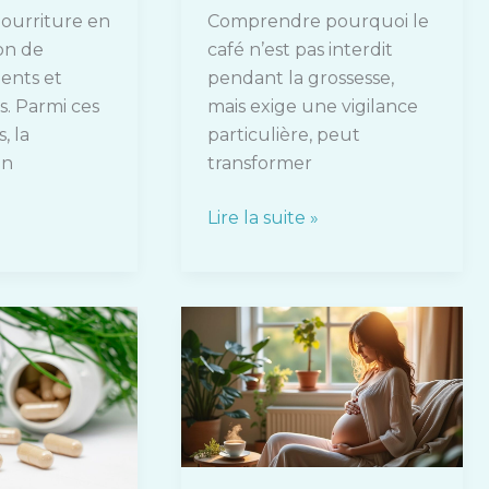
 nourriture en
Comprendre pourquoi le
on de
café n’est pas interdit
ents et
pendant la grossesse,
s. Parmi ces
mais exige une vigilance
, la
particulière, peut
on
transformer
Lire la suite »
Perte
blanche
pendant
la
grossesse
: