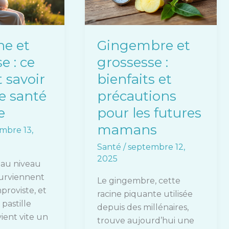
bienfaits
et
précautions
ne et
Gingembre et
pour
e : ce
grossesse :
les
futures
t savoir
bienfaits et
mamans
e santé
précautions
e
pour les futures
mamans
mbre 13,
Santé
/
septembre 12,
2025
 au niveau
surviennent
Le gingembre, cette
proviste, et
racine piquante utilisée
 pastille
depuis des millénaires,
ient vite un
trouve aujourd’hui une