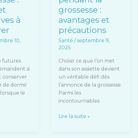
précautions
et
grossesse :
ives à
avantages et
rer
précautions
mbre 10,
Santé
/
septembre 9,
2025
 futures
Choisir ce que l’on met
emandent si
dans son assiette devient
t conserver
un véritable défi dès
e de dormir
l’annonce de la grossesse.
 lorsque le
Parmi les
incontournables
Lire la suite »