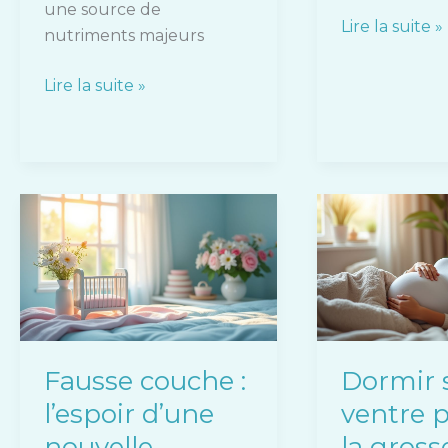
une source de
Lire la suite »
nutriments majeurs
Lire la suite »
Fausse
Dormir
couche
sur
:
le
l’espoir
ventre
d’une
pendant
nouvelle
la
grossesse
grossesse
Fausse couche :
Dormir s
réussie
:
l’espoir d’une
ventre 
risques
et
nouvelle
la gross