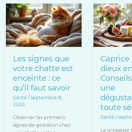
Les
Caprice
signes
des
que
dieux
votre
enceinte
chatte
:
est
Conseils
enceinte
pour
Les signes que
Caprice
:
une
votre chatte est
dieux en
ce
dégustation
qu’il
en
enceinte : ce
Conseil
faut
toute
qu’il faut savoir
une
savoir
sécurité
dégusta
Santé
/
septembre 8,
2025
toute sé
Santé
/
septe
Observer les premiers
signes de gestation chez
La grossesse 