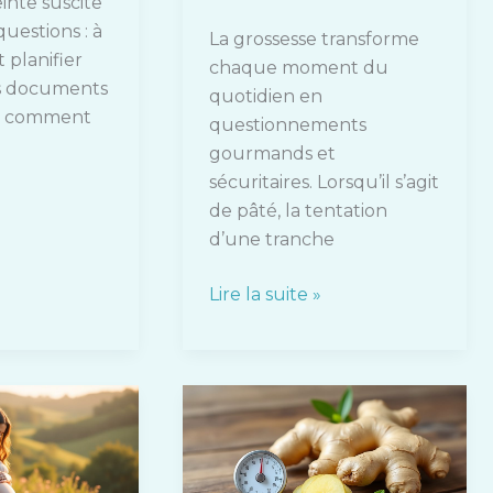
inte suscite
uestions : à
La grossesse transforme
planifier
chaque moment du
ls documents
quotidien en
u comment
questionnements
gourmands et
sécuritaires. Lorsqu’il s’agit
de pâté, la tentation
d’une tranche
Lire la suite »
Gingembre
et
grossesse
: