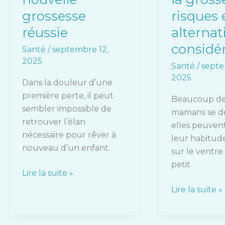
alternatives
grossesse
risques 
à
réussie
alternat
considérer
considé
Santé
/
septembre 12,
2025
Santé
/
septe
2025
Dans la douleur d’une
première perte, il peut
Beaucoup de
sembler impossible de
mamans se d
retrouver l’élan
elles peuven
nécessaire pour rêver à
leur habitud
nouveau d’un enfant.
sur le ventre
petit
Lire la suite »
Lire la suite »