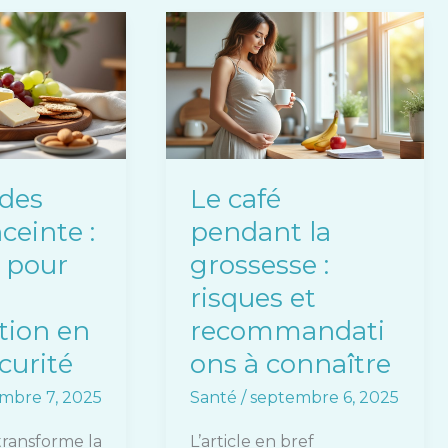
Le
café
pendant
la
grossesse
:
risques
 des
Le café
et
ceinte :
pendant la
recommandations
à
s pour
grossesse :
connaître
risques et
tion en
recommandati
curité
ons à connaître
mbre 7, 2025
Santé
/
septembre 6, 2025
transforme la
L’article en bref