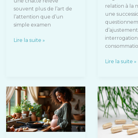
une chatte relève
relation à la
souvent plus de l’art de
une successi
l’attention que d’un
questionnem
simple examen
d’ajustement
interrogations
Lire la suite »
consommati
Lire la suite »
Le
Acide
boudin
folique
noir
:
pendant
un
la
allié
grossesse
précieux