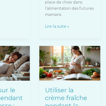
place de choix dans
l’alimentation des futures
mamans.
Lire la suite »
Utiliser
la
crème
fraîche
pendant
la
grossesse
ur le
Utiliser la
:
pendant
crème fraîche
avantages
et
esse :
pendant la